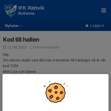
IFK Rättvik
Bollskola
Logga in
Nyheter
Kod till hallen
15 okt 2025
0 kommentarer
Hej,
Om dörren skulle vara låst när ni kommer till träningen så är vår
kod 1234.
Mvh Liza och Danne.
Dela nyhet
Tidigare nyheter