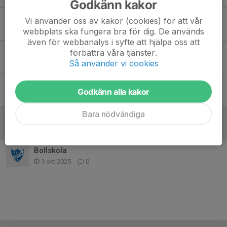
Godkänn kakor
Avslutningen
Vi använder oss av kakor (cookies) för att vår
11 mar, 20:20
0
webbplats ska fungera bra för dig. De används
även för webbanalys i syfte att hjälpa oss att
Inställd träning
förbättra våra tjänster.
Så använder vi cookies
14 jan, 15:46
0
Nästa träning
Godkänn alla kakor
5 jan, 09:32
0
Bara nödvändiga
Kod till hallen
15 okt 2025
0
Bollskola
1 okt 2025
0