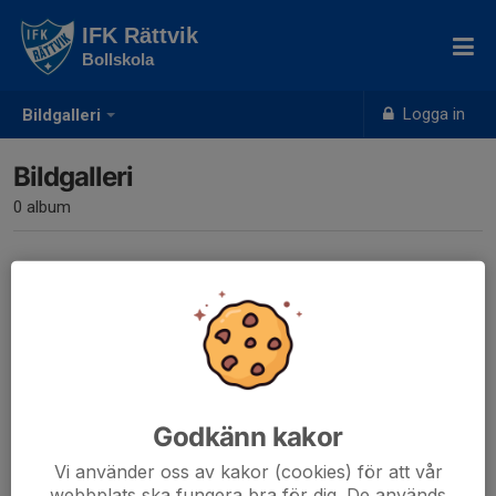
IFK Rättvik
Bollskola
Logga in
Bildgalleri
Bildgalleri
0 album
Inga album skapade
Godkänn kakor
Vi använder oss av kakor (cookies) för att vår
webbplats ska fungera bra för dig. De används