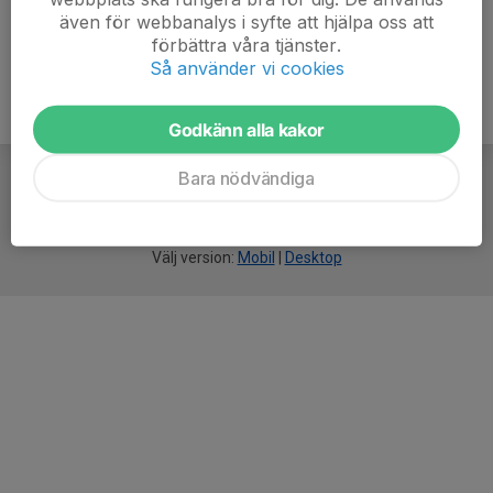
även för webbanalys i syfte att hjälpa oss att
förbättra våra tjänster.
Så använder vi cookies
Godkänn alla kakor
Bara nödvändiga
För
smarta
idrottsföreningar
Välj version:
Mobil
|
Desktop