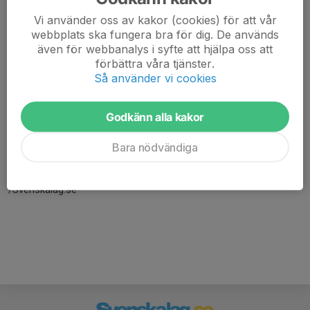
Vi använder oss av kakor (cookies) för att vår
webbplats ska fungera bra för dig. De används
även för webbanalys i syfte att hjälpa oss att
förbättra våra tjänster.
Så använder vi cookies
Godkänn alla kakor
Här hamnar automatiskt de senaste nyheterna på hemsidan. För
att kunna börja administrera hemsidan loggar du in högst upp till
Bara nödvändiga
höger.
/Svenskalag.se