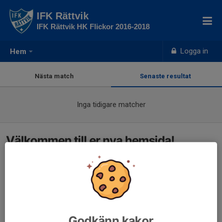
IFK Rättvik
IFK Rättvik HK Flickor 2016-2018
Logga in
Hem
Nästa match
Senaste resultat
Inga tidigare matcher
Välkommen till er nya hemsida!
Godkänn kakor