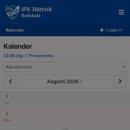
IFK Rättvik
Bollskola
Logga in
Kalender
Kalender
Gå till idag
|
Prenumerera
Augusti 2026
1
Lör
2
Sön
v.32