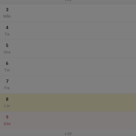
3
Mån
4
Tis
5
Ons
6
Tor
7
Fre
8
Lör
9
Sön
v.33