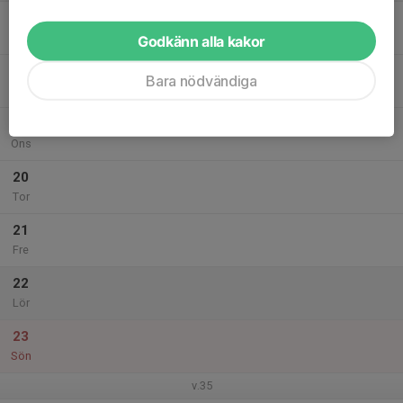
17
Mån
Godkänn alla kakor
18
Bara nödvändiga
Tis
19
Ons
20
Tor
21
Fre
22
Lör
23
Sön
v.35