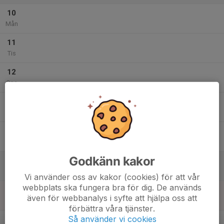
10
Mån
11
Tis
12
Ons
13
Tor
14
Fre
Godkänn kakor
15
Lör
Vi använder oss av kakor (cookies) för att vår
webbplats ska fungera bra för dig. De används
16
även för webbanalys i syfte att hjälpa oss att
Sön
förbättra våra tjänster.
v.34
Så använder vi cookies