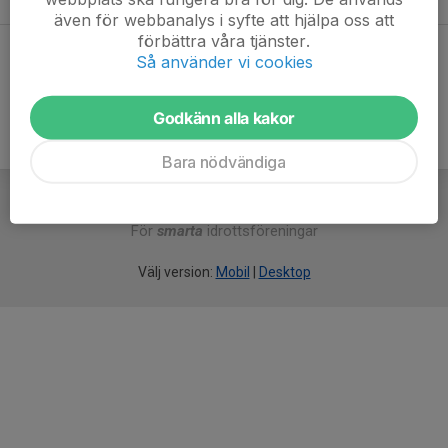
även för webbanalys i syfte att hjälpa oss att
förbättra våra tjänster.
Dela statistik
Så använder vi cookies
Godkänn alla kakor
Bara nödvändiga
För
smarta
idrottsföreningar
Välj version:
Mobil
|
Desktop