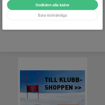
Godkänn alla kakor
Johan Forsberg
Lagledare U8:1 (2020)
Bara nödvändiga
070-527 64 31
forsberg79@gmail.com