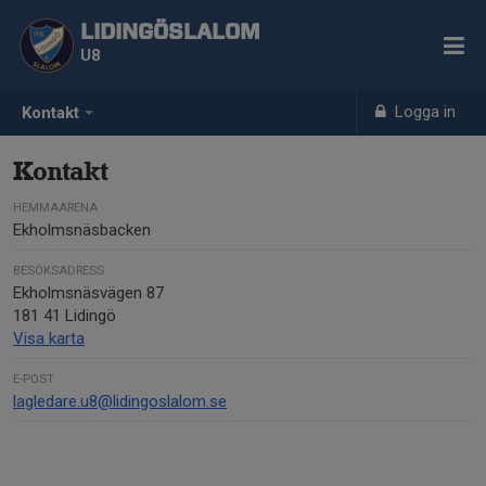
LIDINGÖSLALOM
U8
Logga in
Kontakt
Kontakt
HEMMAARENA
Ekholmsnäsbacken
BESÖKSADRESS
Ekholmsnäsvägen 87
181 41 Lidingö
Visa karta
E-POST
lagledare.u8@lidingoslalom.se