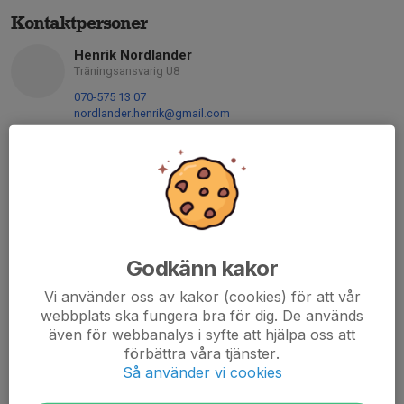
Kontaktpersoner
Henrik Nordlander
Träningsansvarig U8
070-575 13 07
nordlander.henrik@gmail.com
Susanna Österlind
Huvudlagledare U8:1 (2019)
073-030 30 01
susanna.osterlind@occident.se
Victor Dracke-Thessén
Godkänn kakor
Huvudlagledare U8:1 (2020)
070-930 67 31
Vi använder oss av kakor (cookies) för att vår
vthessen@gmail.com
webbplats ska fungera bra för dig. De används
även för webbanalys i syfte att hjälpa oss att
David Hessius
förbättra våra tjänster.
Lagledare U8:1 (2019)
Så använder vi cookies
070-693 82 14
hessius.david@gmail.com