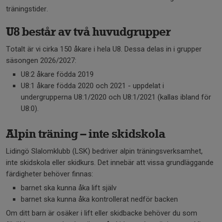
träningstider.
U8 består av två huvudgrupper
Totalt är vi cirka 150 åkare i hela U8. Dessa delas in i grupper
säsongen 2026/2027:
U8:2 åkare födda 2019
U8:1 åkare födda 2020 och 2021 - uppdelat i
undergrupperna U8:1/2020 och U8:1/2021 (kallas ibland för
U8:0).
Alpin träning – inte skidskola
Lidingö Slalomklubb (LSK) bedriver alpin träningsverksamhet,
inte skidskola eller skidkurs. Det innebär att vissa grundläggande
färdigheter behöver finnas:
barnet ska kunna åka lift själv
barnet ska kunna åka kontrollerat nedför backen
Om ditt barn är osäker i lift eller skidbacke behöver du som