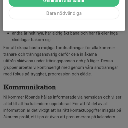
Godkänn alla kakor
grupper
I U8 har vi en stor spridning i erfarenhet:
Bara nödvändiga
vissa åkare är inne på sitt tredje år i LSK och har flera
skiddagar innan säsongsstart
andra är helt nya, har aldrig åkt bana och har få eller inga
skiddagar bakom sig
För att skapa bästa möjliga förutsättningar för alla kommer
tränare och träningsansvarig därför dela in åkarna
utifrån skidvana under träningspassen och på läger. Dessa
grupper arbetar vi kontinuerligt med genom våra snöträningar
med fokus på trygghet, progression och glädje.
Kommunikation
Ni kommer löpande hållas informerade via hemsidan och vi ser
alltid till att ha kalendern uppdaterad. För att få del av all
information är det viktigt att ha rätt kontaktuppgifter inlagda på
åkarens profil, ett tips är även att prenumerera på kalendern.