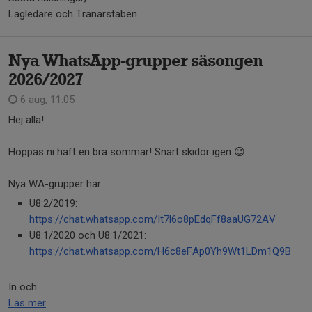
Lagledare och Tränarstaben
Nya WhatsApp-grupper säsongen
2026/2027
6 aug, 11:05
Hej alla!
Hoppas ni haft en bra sommar! Snart skidor igen 😉
Nya WA-grupper här:
U8:2/2019:
https://chat.whatsapp.com/It7l6o8pEdqFf8aaUG72AV
U8:1/2020 och U8:1/2021:
https://chat.whatsapp.com/H6c8eFAp0Yh9Wt1LDm1Q9B
In och...
Läs mer