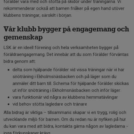
förälder vara med och stötta på skidor under träningarna. Vi
rekommenderar också att barnen friåker på egen hand utöver
klubbens träningar, särskilt i början.
Vår klubb bygger på engagemang och
gemenskap
LSK är en ideell förening och hela verksamheten bygger på
föräldraengagemang. Det innebär att du som förälder förväntas
bidra genom att:
delta som hjälpande förälder vid vissa träningar när vi har
snöträning i Ekholmsnäsbacken och på läger som du
anmäler ditt barn till. Schema för hjälpande förälder skickas
ut inför snöträning i Ekholmsnäsbacken och inför läger.
vara funktionär vid några av klubbens hemmatävlingar
vid behov stötta lagledare och tränare
Alla bidrag är viktiga – tillsammans skapar vi en trygg, rolig och
utvecklande miljö för barnen. Om du redan nu är nyfiken på hur
du kan vara med att bidra, kontakta gärna någon av lagledarna -
inga förkunskaper krävs.