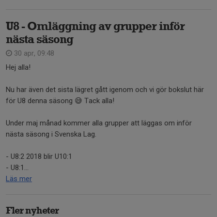
U8 - Omläggning av grupper inför
nästa säsong
30 apr, 09:48
Hej alla!
Nu har även det sista lägret gått igenom och vi gör bokslut här
för U8 denna säsong 😅 Tack alla!
Under maj månad kommer alla grupper att läggas om inför
nästa säsong i Svenska Lag.
- U8:2 2018 blir U10:1
- U8:1...
Läs mer
Fler nyheter