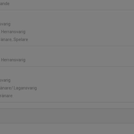
rande
svarig
e Herransvarig
ränare, Spelare
e Herransvarig
svarig
ränare/ Lagansvarig
tränare