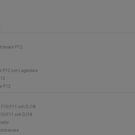
e
dtränare P12
re P12 och Lagledare
P12
re P12
e F10/F11 och DJ18
 F10/F11 och DJ18
ratör
ktstränare