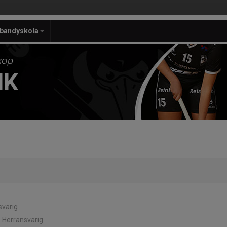
ebandyskola
IK
svarig
e Herransvarig