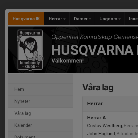
Husqvarna IK
Herrar
Damer
Ungdom
Inn
HUSQVARNA 
Välkommen!
Våra lag
Hem
Nyheter
Herrar
Våra lag
Herrar A
Kalender
Gustav Westberg
, Herran
John Haglund
, Biträdand
Dokument