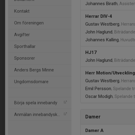
Johannes Birath
, Assiste
Kontakt
Herrar DIV-4
Om föreningen
Gustav Westberg
, Herran
John Haglund
, Biträdand
Avgifter
Johannes Kalling
, Huvudt
Sporthallar
HJ17
Sponsorer
John Haglund
, Biträdand
Anders Bergs Minne
Herr Motion/Utveckling
Gustav Westberg
, Herran
Ungdomsdomare
Emil Persson
, Spelande t
Oscar Modigh
, Spelande 
Börja spela innebandy
Anmälan innebandyskolan
Damer
Damer A