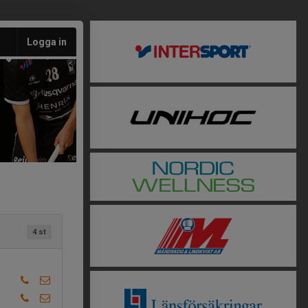
Logga in
4 st