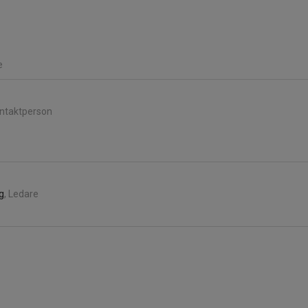
e
ontaktperson
g
, Ledare