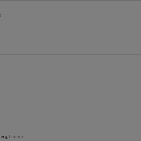
e
berg
, Ledare