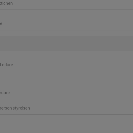
ktionen
re
, Ledare
Ledare
person styrelsen