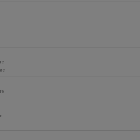
are
are
are
re