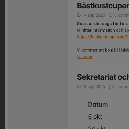
Bästkustcupe
14 sep 2025
0 komm
Snart är det dags för för
Ni hittar information och 
https://bastkustcupen.se/2
Vi kommer att bo på i Hulebä
Läs mer
Sekretariat oc
13 sep 2025
0 komm