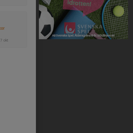
xor
17 okt