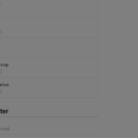
n
0
 cup
0
else
0
ter
ttshall