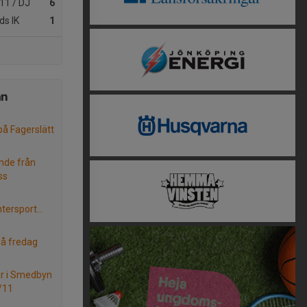
-11 / DJ
6
ds IK
1
ån
å Fagerslätt
nde från
ss
tersport...
å fredag
ter i Smedbyn
/11