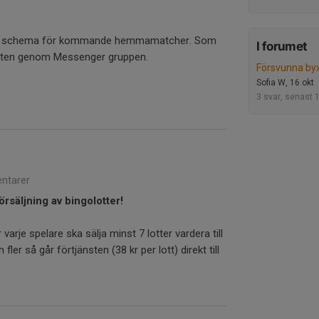
at schema för kommande hemmamatcher. Som
I forumet
 byten genom Messenger gruppen.
Försvunna by
Sofia W, 16 okt
3 svar, senast 
ntarer
örsäljning av bingolotter!
r varje spelare ska sälja minst 7 lotter vardera till
fler så går förtjänsten (38 kr per lott) direkt till