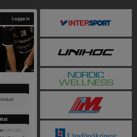
Logga in
inbokad
ltat
40
| FPC F09/10 grupp B