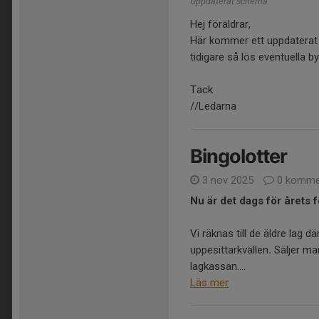
Uppdaterat schema
Hej föräldrar,
Här kommer ett uppdater
tidigare så lös eventuella
Tack
//Ledarna
Bingolotter
3 nov 2025
0 komme
Nu är det dags för årets f
Vi räknas till de äldre lag dä
uppesittarkvällen
.
Säljer man 
lagkassan....
Läs mer