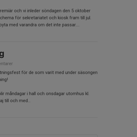
premiär och vi inleder söndagen den 5 oktober
hema för sekretariatet och kiosk fram till jul.
 byta med varandra om det inte passar....
g
ntarer
lutningsfest för de som varit med under säsongen
ing!
lir måndagar i hall och onsdagar utomhus kl.
 till och med...