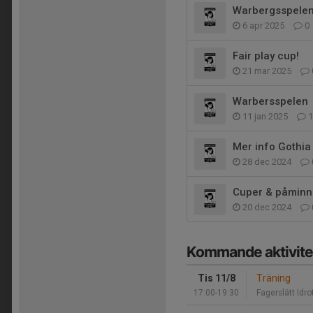
Warbergsspele
6 apr 2025
0
Fair play cup!
21 mar 2025
Warbersspelen
11 jan 2025
1
Mer info Gothia
28 dec 2024
Cuper & påminn
20 dec 2024
Kommande aktivite
Tis 11/8
Träning
17:00-19:30
Fagerslätt Idro