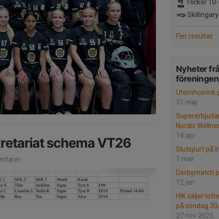
Flickor 10
Skillingary
Fler resultat
Nyheter fr
föreningen
Utomhusrink p
31 maj
Supererbjuda
Nordic Wellne
14 apr
kretariat schema VT26
Slutspurt på In
ntarer
1 mar
Derbymatch p
12 jan
HIK säljer lot
på söndag 30
27 nov 2025