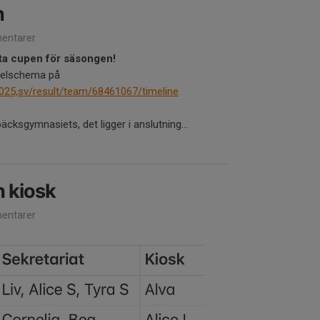
n
entarer
sta cupen för säsongen!
spelschema på
025,sv/result/team/68461067/timeline
cksgymnasiets, det ligger i anslutning...
h kiosk
entarer