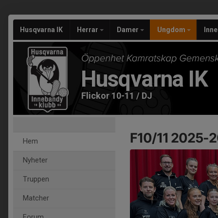
Husqvarna IK
Herrar
Damer
Ungdom
Inn
Husqvarna IK
Flickor 10-11 / DJ
F10/11 2025-
Hem
Nyheter
Truppen
Matcher
Forum