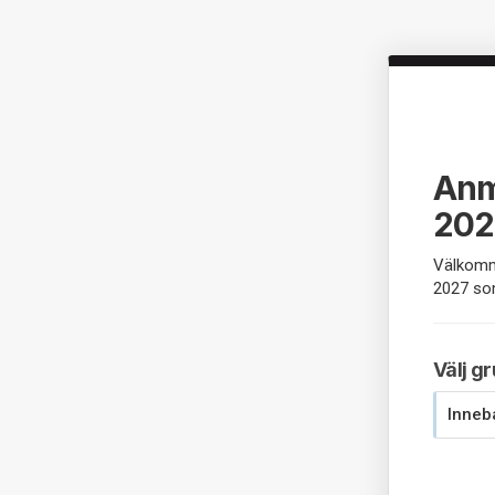
Anm
202
Välkomm
2027 som
Välj g
Inneb