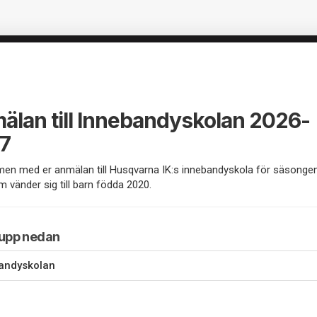
älan till Innebandyskolan 2026-
7
en med er anmälan till Husqvarna IK:s innebandyskola för säsonge
 vänder sig till barn födda 2020.
rupp nedan
andyskolan