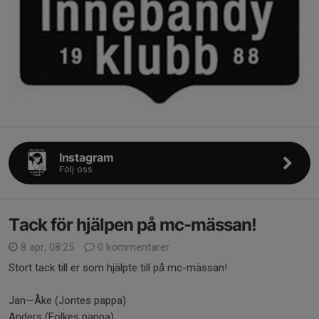
Instagram
Följ oss
Tack för hjälpen på mc-mässan!
8 apr, 08:25
0 kommentarer
Stort tack till er som hjälpte till på mc-mässan!
Jan—Åke (Jontes pappa)
Anders (Folkes pappa)