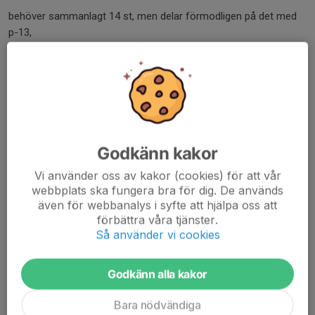
behöver sammanlagt 14 st, men delar förmodligen på det med
p-13,
svara snabbt på SMS till mig: 0768715110
Läs mer
Tack för hjälpen på mc-mässan!
Godkänn kakor
26 jan, 22:35
1 kommentar
Stort tack till er som hjälpte till på mc-mässan!
Vi använder oss av kakor (cookies) för att vår
webbplats ska fungera bra för dig. De används
Jan—Åke (Jontes pappa)
även för webbanalys i syfte att hjälpa oss att
förbättra våra tjänster.
Anders (Folkes pappa)
Så använder vi cookies
Mikael N (Theos pappa)
Henrik Holmquist (Emils pappa)
Petra Lissel (Elis mamma)
Godkänn alla kakor
Thomas kh Andersson (Pontus pappa)
Bara nödvändiga