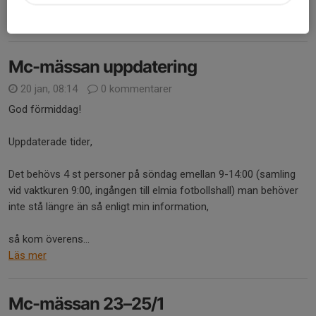
12000:- friska...
Läs mer
Mc-mässan uppdatering
20 jan, 08:14
0 kommentarer
God förmiddag!
Uppdaterade tider,
Det behövs 4 st personer på söndag emellan 9-14:00 (samling
vid vaktkuren 9:00, ingången till elmia fotbollshall) man behöver
inte stå längre än så enligt min information,
så kom överens...
Läs mer
Mc-mässan 23–25/1