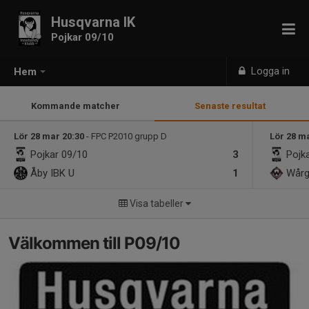
Husqvarna IK
Pojkar 09/10
Logga in
Hem
Kommande matcher
Senaste resultat
Lör 28 mar 20:30
- FPC P2010 grupp D
Lör 28 m
Pojkar 09/10
3
Pojk
Åby IBK U
1
Wårg
Visa tabeller
Välkommen till P09/10