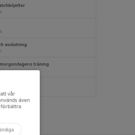
tchbiljetter
0
0
ch avslutning
0
 morgondagens träning.
1
ngolotter
1
att vår
 används även
 förbättra
ändiga