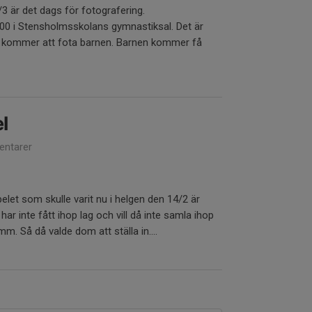
3 är det dags för fotografering.
:00 i Stensholmsskolans gymnastiksal. Det är
kommer att fota barnen. Barnen kommer få
l
ntarer
spelet som skulle varit nu i helgen den 14/2 är
 har inte fått ihop lag och vill då inte samla ihop
 mm. Så då valde dom att ställa in....