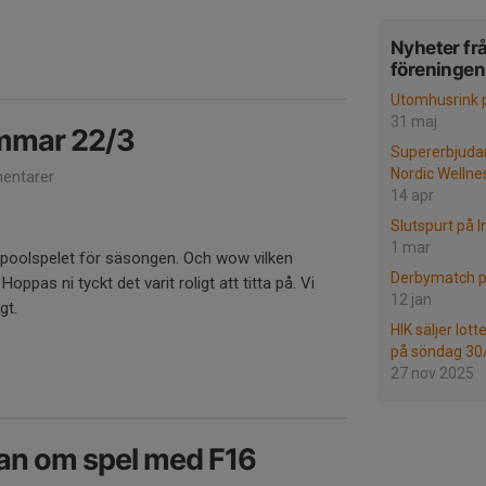
Nyheter fr
föreningen
Utomhusrink p
31 maj
mmar 22/3
Supererbjuda
Nordic Wellne
entarer
14 apr
Slutspurt på In
1 mar
ta poolspelet för säsongen. Och wow vilken
Derbymatch p
 Hoppas ni tyckt det varit roligt att titta på. Vi
12 jan
gt.
HIK säljer lot
på söndag 30
27 nov 2025
an om spel med F16