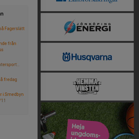
ån
å Fagerslätt
nde från
ss
tersport...
å fredag
ter i Smedbyn
/11