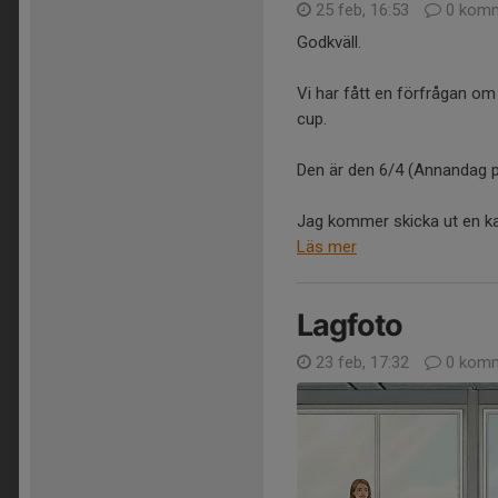
25 feb, 16:53
0 komm
Godkväll.
Vi har fått en förfrågan om vi
cup.
Den är den 6/4 (Annandag p
Jag kommer skicka ut en kal
Läs mer
Lagfoto
23 feb, 17:32
0 komm