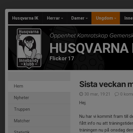
Husqvarna IK
Herrar
Damer
Ungdom
Inn
HUSQVARNA 
Flickor 17
Sista veckan m
Hem
30 mar, 19:21
0 kom
Nyheter
Hej.
Truppen
Nu har vi kommit fram till 
Matcher
fått info nu att träningstider
träningen nu på onsdag den
Statistik