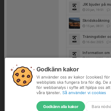
JIK bjuder på ma
20 jan, 19:51
Skridskoåkning
15 jan, 08:31
Träningstider o
16 dec 2025
Information om
27 nov 2025
Godkänn kakor
Utlämning av bi
11 nov 2025
Vi använder oss av kakor (cookies) för 
webbplats ska fungera bra för dig. De
för webbanalys i syfte att hjälpa oss att
våra tjänster.
Så använder vi cookies
Godkänn alla kakor
Bara nödv