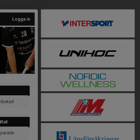
Logga in
inbokad
ltat
 sparade