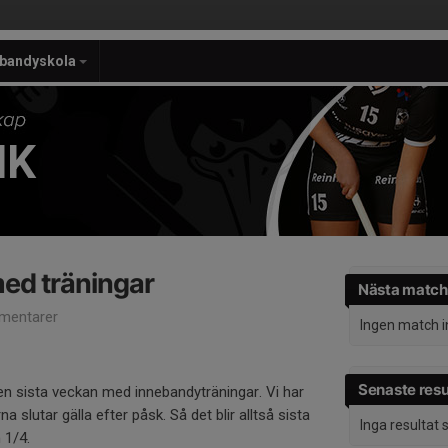
ebandyskola
IK
ed träningar
Nästa match
mentarer
Ingen match 
Senaste resu
den sista veckan med innebandyträningar. Vi har
na slutar gälla efter påsk. Så det blir alltså sista
Inga resultat
 1/4.