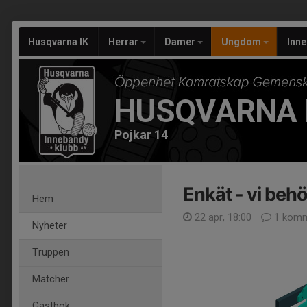
Husqvarna IK
Herrar
Damer
Ungdom
Inn
HUSQVARNA 
Pojkar 14
Enkät - vi beh
Hem
22 apr, 18:00
1 komm
Nyheter
Truppen
Matcher
Gästbok