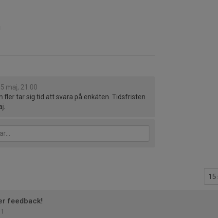
!
5 maj, 21:00
ler tar sig tid att svara på enkäten. Tidsfristen
j.
ver feedback!
1