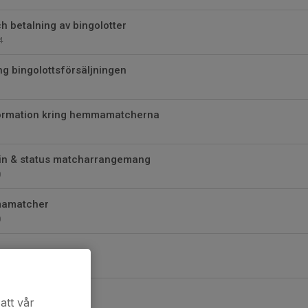
 betalning av bingolotter
4
ng bingolottsförsäljningen
ormation kring hemmamatcherna
3
in & status matcharrangemang
0
mmamatcher
0
0
el
att vår