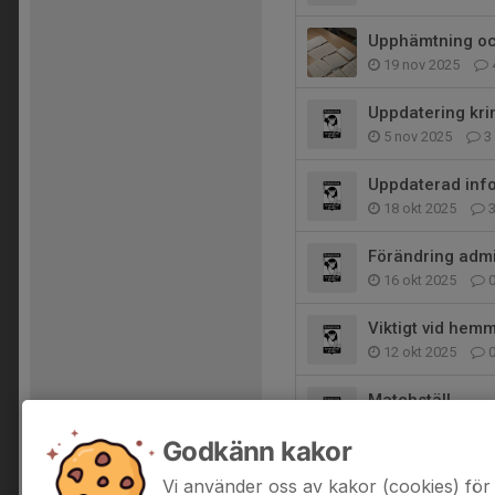
Upphämtning och
19 nov 2025
Uppdatering kri
5 nov 2025
3
Uppdaterad inf
18 okt 2025
Förändring adm
16 okt 2025
Viktigt vid he
12 okt 2025
Matchställ
10 okt 2025
Godkänn kakor
Licens matchsp
Vi använder oss av kakor (cookies) för 