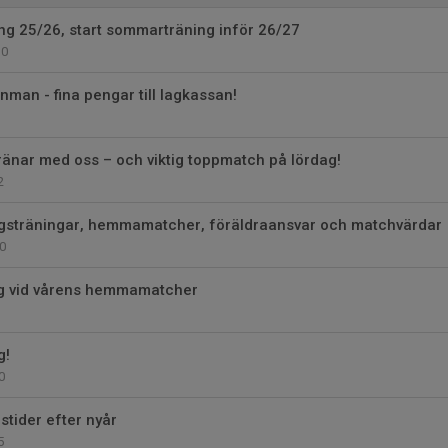
ng 25/26, start sommarträning inför 26/27
0
onman - fina pengar till lagkassan!
1
ränar med oss – och viktig toppmatch på lördag!
2
agsträningar, hemmamatcher, föräldraansvar och matchvärdar
0
g vid vårens hemmamatcher
g!
0
stider efter nyår
5