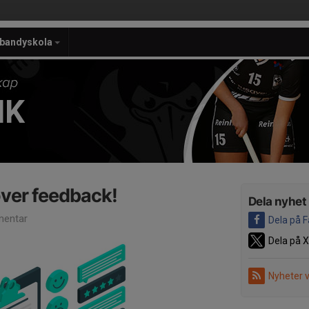
ebandyskola
IK
över feedback!
Dela nyhet
entar
Dela på 
Dela på X
Nyheter 