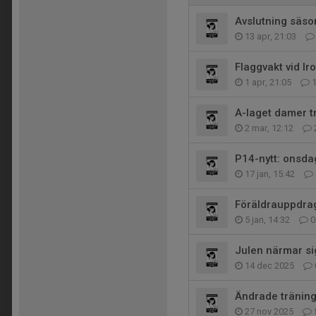
Avslutning säso
13 apr, 21:03
Flaggvakt vid Ir
1 apr, 21:05
A-laget damer t
2 mar, 12:12
P14-nytt: onsd
17 jan, 15:42
Föräldrauppdra
5 jan, 14:32
0
Julen närmar si
14 dec 2025
Ändrade träning
27 nov 2025