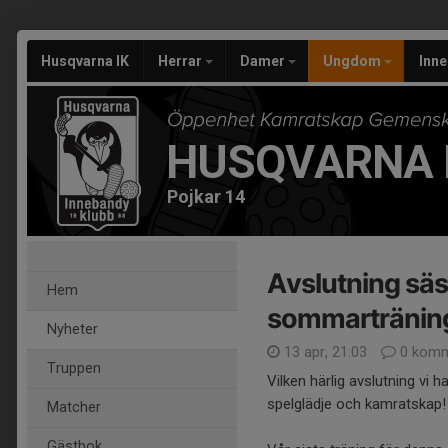
Husqvarna IK
Herrar
Damer
Ungdom
Inn
HUSQVARNA 
Pojkar 14
Avslutning säs
Hem
sommarträning
Nyheter
13 apr, 21:03
0 komm
Truppen
Vilken härlig avslutning vi h
spelglädje och kamratskap!
Matcher
Gästbok