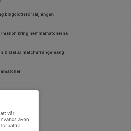
4
ng bingolottsförsäljningen
ormation kring hemmamatcherna
3
in & status matcharrangemang
0
mmamatcher
0
0
el
att vår
 används även
 förbättra