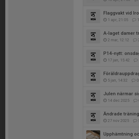
Flaggvakt vid Ir
1 apr, 21:05
A-laget damer t
2 mar, 12:12
P14-nytt: onsd
17 jan, 15:42
Föräldrauppdra
5 jan, 14:32
0
Julen närmar si
14 dec 2025
Ändrade träning
27 nov 2025
Upphämtning och