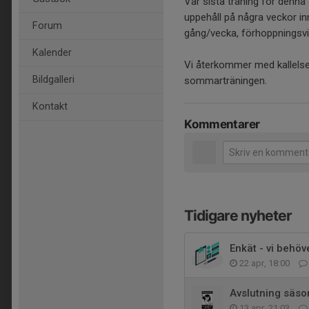
Vår sista träning för denna s
uppehåll på några veckor i
Forum
gång/vecka, förhoppningsv
Kalender
Vi återkommer med kallelser
Bildgalleri
sommarträningen.
Kontakt
Kommentarer
Tidigare nyheter
Enkät - vi behö
22 apr, 18:00
Avslutning säso
13 apr, 21:03