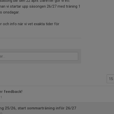
äsong blir den 22 april. Därefter gör vi ett
nnan vi startar upp säsongen 26/27 med träning 1
is onsdagar.
 och info när vi vet exakta tider för
ver feedback!
1
ng 25/26, start sommarträning inför 26/27
0