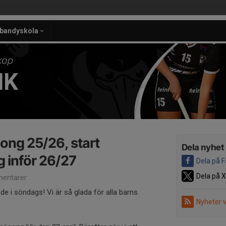
ebandyskola
IK
ong 25/26, start
Dela nyhet
 inför 26/27
Dela på 
Dela på X
entarer
ade i söndags! Vi är så glada för alla barns
Nyheter 