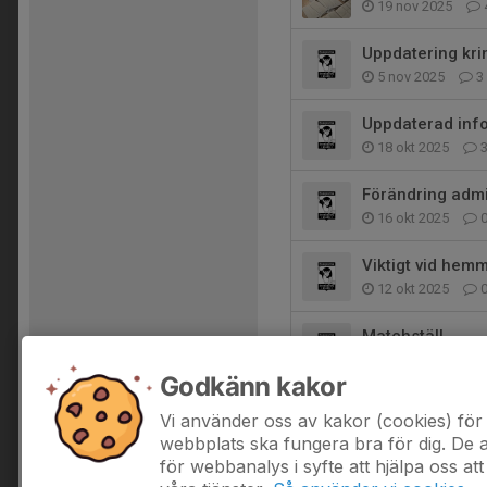
19 nov 2025
Uppdatering kri
5 nov 2025
3
Uppdaterad inf
18 okt 2025
Förändring adm
16 okt 2025
Viktigt vid he
12 okt 2025
Matchställ
10 okt 2025
Godkänn kakor
Licens matchsp
Vi använder oss av kakor (cookies) för 
4 okt 2025
0
webbplats ska fungera bra för dig. De
för webbanalys i syfte att hjälpa oss att