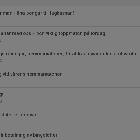
onman - fina pengar till lagkassan!
1
ränar med oss – och viktig toppmatch på lördag!
2
agsträningar, hemmamatcher, föräldraansvar och matchvärdar
0
g vid vårens hemmamatcher
g!
0
stider efter nyår
5
 betalning av bingolotter