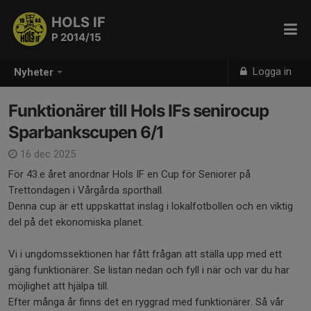
HOLS IF
P 2014/15
Logga in
Nyheter
Funktionärer till Hols IFs senirocup
Sparbankscupen 6/1
16 dec 2025
För 43.e året anordnar Hols IF en Cup för Seniorer på
Trettondagen i Vårgårda sporthall.
Denna cup är ett uppskattat inslag i lokalfotbollen och en viktig
del på det ekonomiska planet.
Vi i ungdomssektionen har fått frågan att ställa upp med ett
gäng funktionärer. Se listan nedan och fyll i när och var du har
möjlighet att hjälpa till.
Efter många år finns det en ryggrad med funktionärer. Så vår