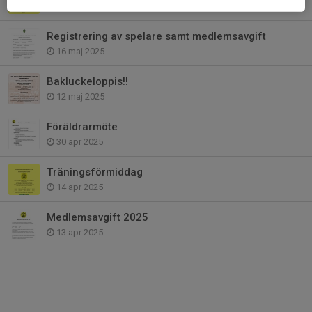
3 jun 2025
Registrering av spelare samt medlemsavgift
16 maj 2025
Bakluckeloppis!!
12 maj 2025
Föräldrarmöte
30 apr 2025
Träningsförmiddag
14 apr 2025
Medlemsavgift 2025
13 apr 2025