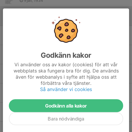
9 jan, 19:34
Funktionärer till Hols IFs senirocup Sparbankscupen 6/1
16 dec 2025
Kycklingcupen
18 okt 2025
Säsongsavslutning!
Godkänn kakor
2 okt 2025
Vi använder oss av kakor (cookies) för att vår
webbplats ska fungera bra för dig. De används
Ungdomens dag 27/9
även för webbanalys i syfte att hjälpa oss att
7 sep 2025
förbättra våra tjänster.
Så använder vi cookies
Nu drar vi igång igen
26 jul 2025
Godkänn alla kakor
Tipspromenad 18/6
16 jun 2025
Bara nödvändiga
Lagfoto och tipspromenad