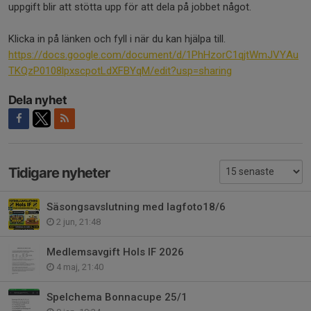
uppgift blir att stötta upp för att dela på jobbet något.
Klicka in på länken och fyll i när du kan hjälpa till.
https://docs.google.com/document/d/1PhHzorC1qjtWmJVYAu
TKQzP0108lpxscpotLdXFBYqM/edit?usp=sharing
Dela nyhet
Tidigare nyheter
Säsongsavslutning med lagfoto18/6
2 jun, 21:48
Medlemsavgift Hols IF 2026
4 maj, 21:40
Spelchema Bonnacupe 25/1