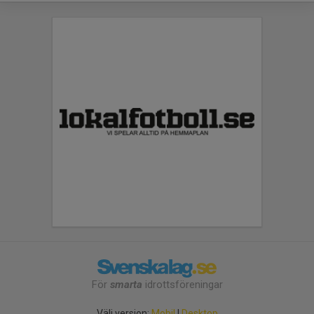
För
smarta
idrottsföreningar
Välj version:
Mobil
|
Desktop