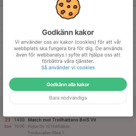
v.34
17
Mån
18
18:30
Träning
Godkänn kakor
20:00
Tis
Sävenvallen
Vi använder oss av kakor (cookies) för att vår
webbplats ska fungera bra för dig. De används
19
även för webbanalys i syfte att hjälpa oss att
Ons
förbättra våra tjänster.
20
18:00
Träning
Så använder vi cookies
19:30
Tor
Hols IP
Godkänn alla kakor
21
Fre
Bara nödvändiga
22
Lör
23
14:00
Match mot Trollhättans BoIS Vit
16:00
Sön
Pojkar Div 10 Trollhättan
Torsbovallen Ollevi 1