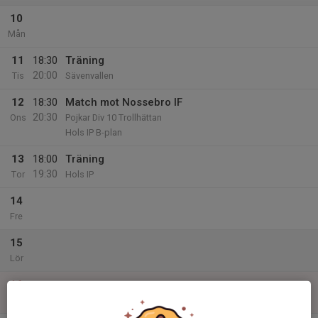
10
Mån
11
18:30
Träning
20:00
Tis
Sävenvallen
12
18:30
Match mot Nossebro IF
20:30
Ons
Pojkar Div 10 Trollhättan
Hols IP B-plan
13
18:00
Träning
19:30
Tor
Hols IP
14
Fre
15
Lör
16
Sön