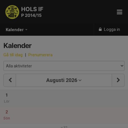
HOLS IF
P 2014/15
Logga in
Kalender
Kalender
Gå till idag
|
Prenumerera
Augusti 2026
1
Lör
2
Sön
v.32