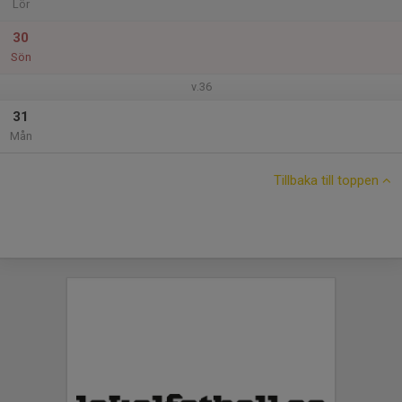
Lör
30
Sön
v.36
31
Mån
Tillbaka till toppen