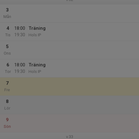
3
Mån
4
18:00
Träning
19:30
Tis
Hols IP
5
Ons
6
18:00
Träning
19:30
Tor
Hols IP
7
Fre
8
Lör
9
Sön
v.33