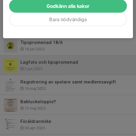
Ungdomens dag 27/9
Godkänn alla kakor
7 sep 2025
Bara nödvändiga
Nu drar vi igång igen
26 jul 2025
Tipspromenad 18/6
16 jun 2025
Lagfoto och tipspromenad
3 jun 2025
Registrering av spelare samt medlemsavgift
16 maj 2025
Bakluckeloppis!!
12 maj 2025
Föräldrarmöte
30 apr 2025