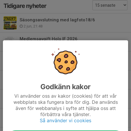
Tidigare nyheter
Säsongsavslutning med lagfoto18/6
2 jun, 21:48
Medlemsavgift Hols IF 2026
4 maj, 21:40
Spelchema Bonnacupe 25/1
9 jan, 19:34
Funktionärer till Hols IFs senirocup Sparbankscupen 6/1
16 dec 2025
Godkänn kakor
Vi använder oss av kakor (cookies) för att vår
Kycklingcupen
webbplats ska fungera bra för dig. De används
18 okt 2025
även för webbanalys i syfte att hjälpa oss att
förbättra våra tjänster.
Säsongsavslutning!
Så använder vi cookies
2 okt 2025