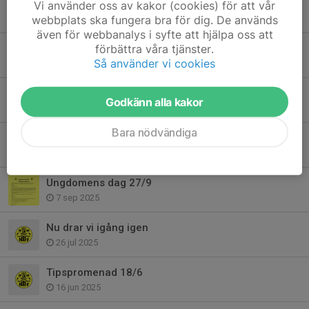
Spelchema Bonnacupe 25/1
Vi använder oss av kakor (cookies) för att vår
webbplats ska fungera bra för dig. De används
9 jan, 19:34
även för webbanalys i syfte att hjälpa oss att
förbättra våra tjänster.
Funktionärer till Hols IFs senirocup Sparbankscupen 6/1
Så använder vi cookies
16 dec 2025
Kycklingcupen
Godkänn alla kakor
18 okt 2025
Bara nödvändiga
Säsongsavslutning!
2 okt 2025
Ungdomens dag 27/9
7 sep 2025
Nu drar vi igång igen
26 jul 2025
Tipspromenad 18/6
16 jun 2025