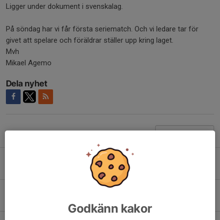
Ligger under dokument i svenskalag.
På söndag har vi får första seriematch. Och vi ledare tar för
givet att spelare och föräldrar ställer upp kring laget.
Mvh
Mikael Agemo
Dela nyhet
Tidigare nyheter
Säsongsavslutning med lagfoto18/6
2 jun, 21:48
Medlemsavgift Hols IF 2026
4 maj, 21:40
Godkänn kakor