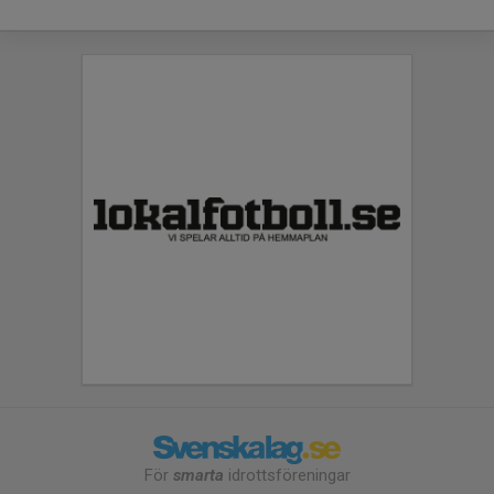
För
smarta
idrottsföreningar