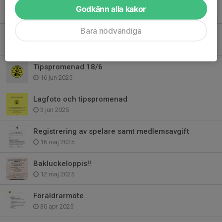
Ungdomens dag 27/9
Godkänn alla kakor
7 sep 2025
Bara nödvändiga
Nu drar vi igång igen
26 jul 2025
Tipspromenad 18/6
16 jun 2025
Lagfoto och tipspromenad
3 jun 2025
Registrering av spelare samt medlemsavgift
16 maj 2025
Bakluckeloppis!!
12 maj 2025
Föräldrarmöte
30 apr 2025