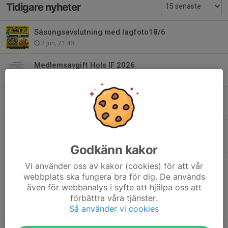
Tidigare nyheter
Säsongsavslutning med lagfoto18/6
2 jun, 21:48
Medlemsavgift Hols IF 2026
4 maj, 21:40
Spelchema Bonnacupe 25/1
9 jan, 19:34
Funktionärer till Hols IFs senirocup Sparbankscupen 6/1
16 dec 2025
Godkänn kakor
Kycklingcupen
Vi använder oss av kakor (cookies) för att vår
webbplats ska fungera bra för dig. De används
18 okt 2025
även för webbanalys i syfte att hjälpa oss att
förbättra våra tjänster.
Säsongsavslutning!
Så använder vi cookies
2 okt 2025