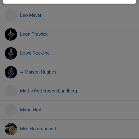
Leo Meyer
Leon Trawicki
Lowe Rocklind
4. Maison Hughes
Mattis Pettersson Lundberg
Milian Hodt
Milo Hammarlund