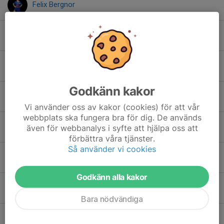
Felix Bergnor
Harry Westerberg
Hugo Övelius
Godkänn kakor
Jacob Velasco
Vi använder oss av kakor (cookies) för att vår
webbplats ska fungera bra för dig. De används
Kabeil Tadasse
även för webbanalys i syfte att hjälpa oss att
förbättra våra tjänster.
Så använder vi cookies
Kealan Adukor
Godkänn alla kakor
Kudus Desbele Ghebretnsae
Bara nödvändiga
Lennox Hällegard