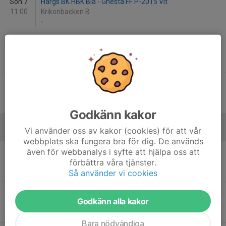
Sön 7
Hargs BK HBK Blå - Gnesta FF P-2015 Vit
11:00
Krikonbacken B
-
Lör 13
Järna SK P15 vit - Hargs BK HBK Blå
10:00
Järna IP D1
-
Lör 13
Hölö-Mörkö IF P15 - Hargs BK HBK Vit
11:00
Hölö IP C1
-
Godkänn kakor
Vi använder oss av kakor (cookies) för att vår
Augusti
webbplats ska fungera bra för dig. De används
även för webbanalys i syfte att hjälpa oss att
Sön 16
Hargs BK HBK Blå - Assyriska FF P2016 Vit 2
förbättra våra tjänster.
11:00
Krikonbacken B
-
Så använder vi cookies
Lör 22
Katrineholms SK FK 2016 röd - Hargs BK HBK Blå
Godkänn alla kakor
14:00
Backavallen B
-
Bara nödvändiga