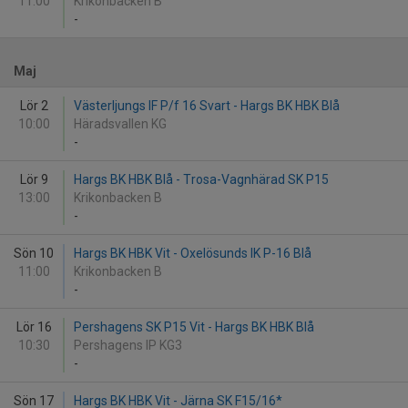
11:00
Krikonbacken B
-
Maj
Lör 2
Västerljungs IF P/f 16 Svart - Hargs BK HBK Blå
10:00
Häradsvallen KG
-
Lör 9
Hargs BK HBK Blå - Trosa-Vagnhärad SK P15
13:00
Krikonbacken B
-
Sön 10
Hargs BK HBK Vit - Oxelösunds IK P-16 Blå
11:00
Krikonbacken B
-
Lör 16
Pershagens SK P15 Vit - Hargs BK HBK Blå
10:30
Pershagens IP KG3
-
Sön 17
Hargs BK HBK Vit - Järna SK F15/16*