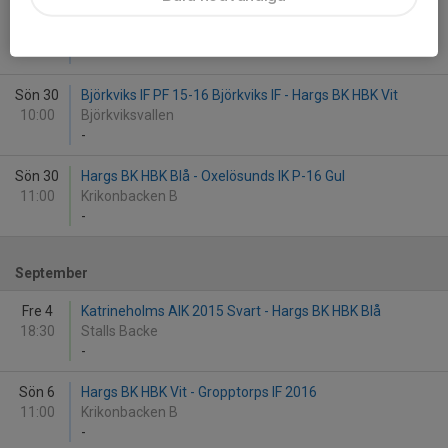
Sön 23
Hargs BK HBK Vit - Hölö-Mörkö IF P16
13:00
Krikonbacken B
-
Sön 30
Björkviks IF PF 15-16 Björkviks IF - Hargs BK HBK Vit
10:00
Björkviksvallen
-
Sön 30
Hargs BK HBK Blå - Oxelösunds IK P-16 Gul
11:00
Krikonbacken B
-
September
Fre 4
Katrineholms AIK 2015 Svart - Hargs BK HBK Blå
18:30
Stalls Backe
-
Sön 6
Hargs BK HBK Vit - Gropptorps IF 2016
11:00
Krikonbacken B
-