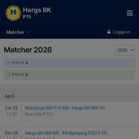
Hargs BK
P15
Logga in
Matcher
Matcher 2026
P10-11 år
P10-11 år
April
Lör 25
Nyköpings BIS P16 Blå - Hargs BK HBK Vit
17:30
Rosvalla IP D3
-
Sön 26
Hargs BK HBK Blå - IFK Nyköping P2015 Vit