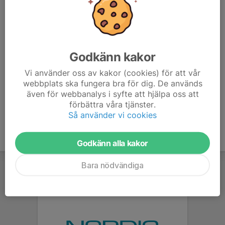
John Hughes
Tränare
073-985 98 49
jhug10@yahoo.com
Godkänn kakor
Nicklas Nilsson
Tränare
Vi använder oss av kakor (cookies) för att vår
webbplats ska fungera bra för dig. De används
070-221 73 92
även för webbanalys i syfte att hjälpa oss att
nicklas@jvnab.se
förbättra våra tjänster.
Så använder vi cookies
Godkänn alla kakor
Bara nödvändiga