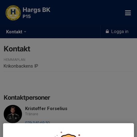
Hargs BK
P15
Logga in
Kontakt
Kontakt
HEMMAPLAN
Krikonbackens IP
Kontaktpersoner
Kristoffer Forselius
Tränare
079-340 69 50
kristoffer.forselius@gmail.com