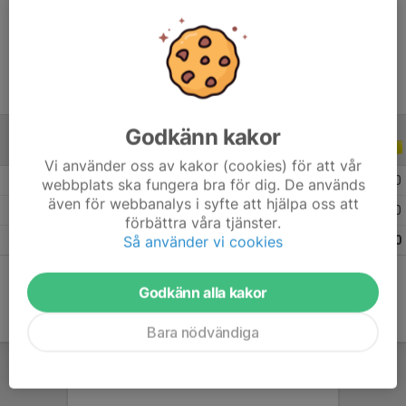
Ålder
10 år
Godkänn kakor
ALLA SERIER
ALLA ÅR
Vi använder oss av kakor (cookies) för att vår
2026
4
0
0
0
webbplats ska fungera bra för dig. De används
även för webbanalys i syfte att hjälpa oss att
2025
1
0
0
0
förbättra våra tjänster.
Så använder vi cookies
Totalt
5
0
0
0
Godkänn alla kakor
Bara nödvändiga