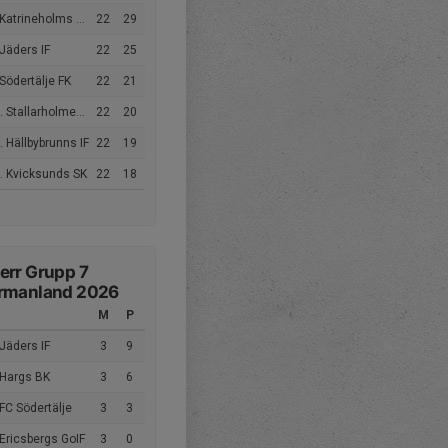
Katrineholms SK FK
22
29
Jäders IF
22
25
Södertälje FK
22
21
 Stallarholmens SK
22
20
 Hällbybrunns IF
22
19
. Kvicksunds SK
22
18
err Grupp 7
rmanland 2026
M
P
Jäders IF
3
9
 Hargs BK
3
6
FC Södertälje
3
3
Ericsbergs GoIF
3
0