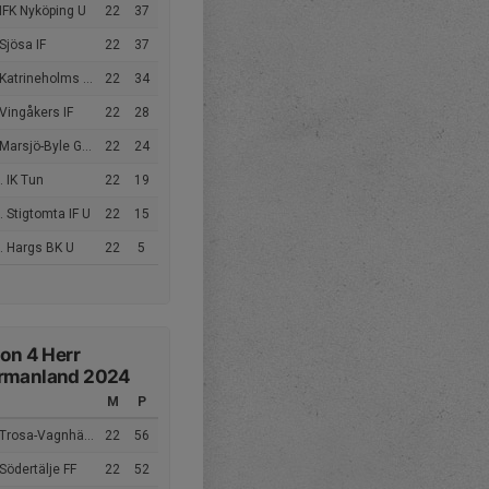
IFK Nyköping U
22
37
Sjösa IF
22
37
atrineholms SK FK U
22
34
Vingåkers IF
22
28
Marsjö-Byle GoIF
22
24
 IK Tun
22
19
 Stigtomta IF U
22
15
. Hargs BK U
22
5
ion 4 Herr
rmanland 2024
M
P
Trosa-Vagnhärad SK
22
56
Södertälje FF
22
52