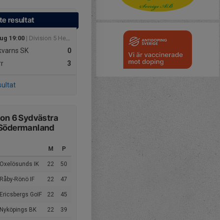
e resultat
aug 19:00
| Division 5 Herr Södermanland
varns SK
0
r
3
sultat
ion 6 Sydvästra
 Södermanland
4
M
P
 Oxelösunds IK
22
50
Råby-Rönö IF
22
47
Ericsbergs GoIF
22
45
 Nyköpings BK
22
39