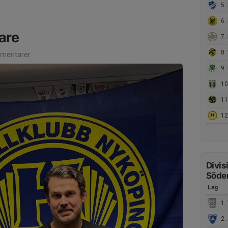
5. 
6. 
are
7. K
8. 
mentarer
9. 
10.
11.
12
Divis
Söde
Lag
1. 
2. 