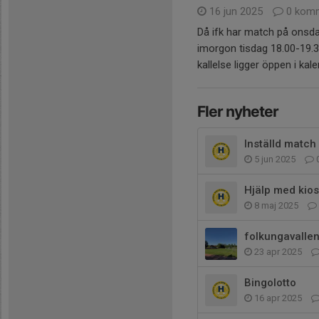
16 jun 2025
0 komm
Då ifk har match på onsdag
imorgon tisdag 18.00-19.3
kallelse ligger öppen i ka
Fler nyheter
Inställd match
5 jun 2025
Hjälp med kio
8 maj 2025
folkungavalle
23 apr 2025
Bingolotto
16 apr 2025