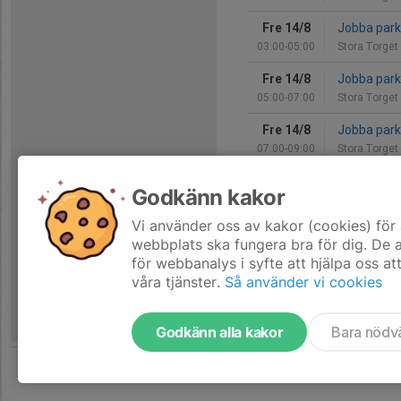
Fre 14/8
Jobba park 
03:00-05:00
Stora Torget
Fre 14/8
Jobba park 
05:00-07:00
Stora Torget
Fre 14/8
Jobba park 
07:00-09:00
Stora Torget
Sön 16/8
Match mot 
Godkänn kakor
17:30-19:30
Östertälje IP
Vi använder oss av kakor (cookies) för 
Hela kalendern
webbplats ska fungera bra för dig. De
för webbanalys i syfte att hjälpa oss at
våra tjänster.
Så använder vi cookies
Godkänn alla kakor
Bara nödv
Tjäna pengar till laget