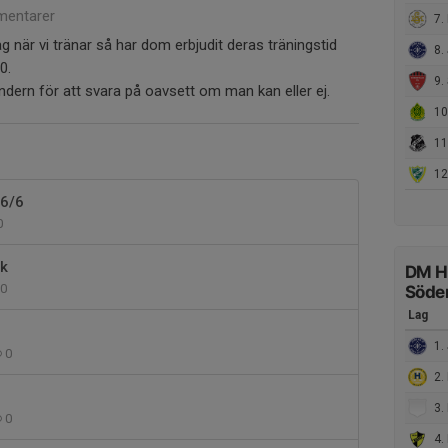
entarer
7. 
 när vi tränar så har dom erbjudit deras träningstid
8. 
0.
9. 
lendern för att svara på oavsett om man kan eller ej.
10.
11.
12
 6/6
0
sk
DM H
0
Söde
Lag
n
1. 
0
2.
3. 
0
4. 