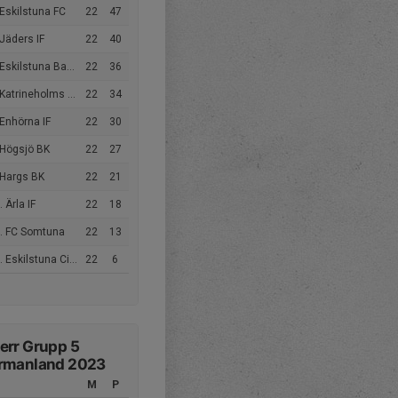
Eskilstuna FC
22
47
Jäders IF
22
40
Eskilstuna Babylon
22
36
Katrineholms SK FK
22
34
Enhörna IF
22
30
 Högsjö BK
22
27
 Hargs BK
22
21
 Ärla IF
22
18
. FC Somtuna
22
13
Eskilstuna City FK
22
6
err Grupp 5
rmanland 2023
M
P