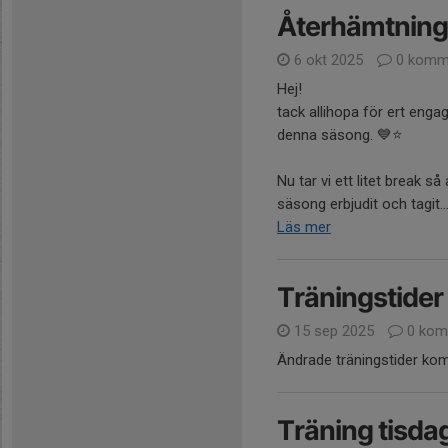
Återhämtning 
6 okt 2025
0 komm
Hej!
tack allihopa för ert enga
denna säsong. 💙⭐️
Nu tar vi ett litet break s
säsong erbjudit och tagit...
Läs mer
Träningstider
15 sep 2025
0 kom
Ändrade träningstider kom
Träning tisda