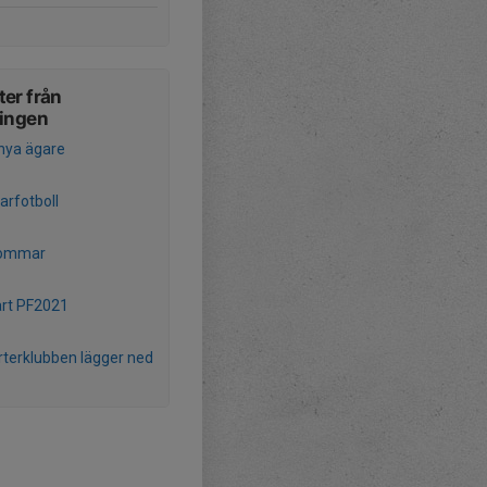
er från
ningen
nya ägare
rfotboll
sommar
rt PF2021
terklubben lägger ned