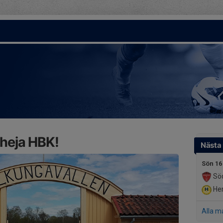
 heja HBK!
Nästa
Sön 16
Söd
Her
Alla m