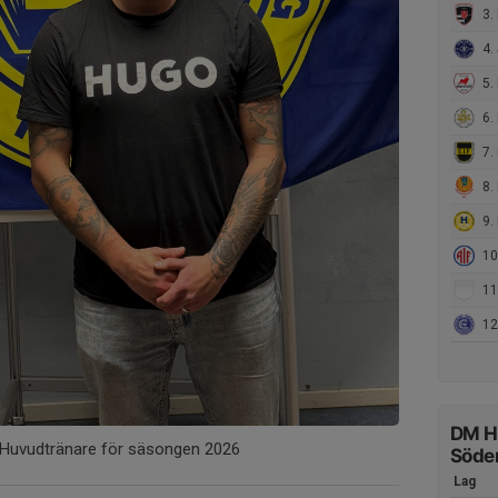
3. 
4. 
5. 
6. 
7. 
8.
9.
10.
11
12. 
DM H
Huvudtränare för säsongen 2026
Söde
Lag