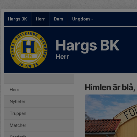
Hargs BK
Herr
Dam
Ungdom
Hargs BK
Herr
Himlen är blå,
Hem
Nyheter
Truppen
Matcher