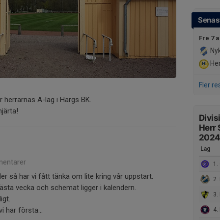
Senast
Fre 7 
Nyk
Her
Fler re
r herrarnas A-lag i Hargs BK.
hjärta!
Divis
Herr
202
Lag
entarer
1.
 så har vi fått tänka om lite kring vår uppstart.
2. 
ästa vecka och schemat ligger i kalendern.
3. 
igt.
vi har första...
4.