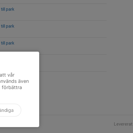
till park
till park
till park
Södertälje FK
 B1
att vår
 används även
t förbättra
ändiga
Levererat