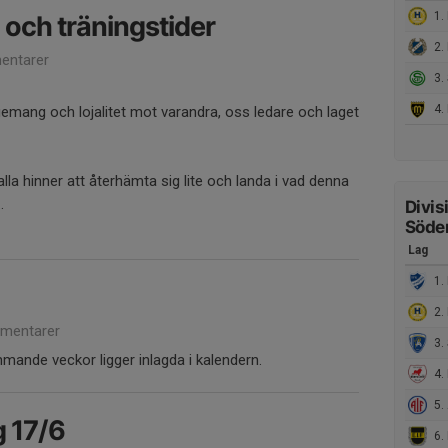
1.
och träningstider
2. 
entarer
3. S
4.
gemang och lojalitet mot varandra, oss ledare och laget
å alla hinner att återhämta sig lite och landa i vad denna
.
Divis
Söde
Lag
1. 
2.
mentarer
3. 
mande veckor ligger inlagda i kalendern.
4. E
5. 
g 17/6
6. 