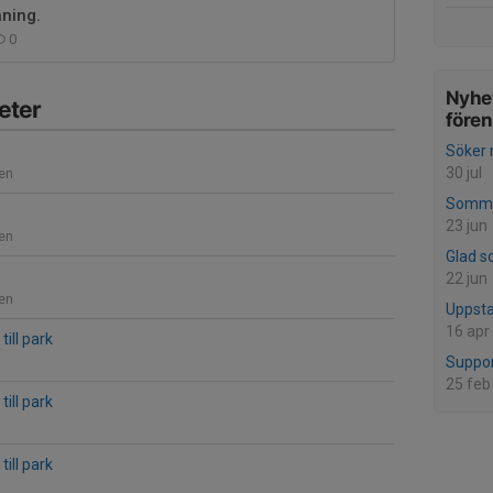
äning.
0
Nyhet
eter
före
Söker 
30 jul
len
Somma
23 jun
len
Glad 
22 jun
len
Uppsta
16 apr
till park
Suppor
25 feb
till park
till park