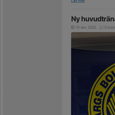
Läs mer
Ny huvudträn
10 dec 2025
0 kom