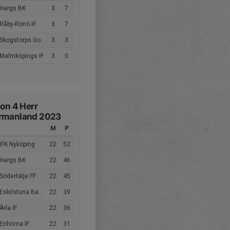
 Hargs BK
3
7
Råby-Rönö IF
3
7
kogstorps GoIF Herrar
3
3
 Malmköpings IF
3
0
ion 4 Herr
rmanland 2023
M
P
IFK Nyköping
22
52
 Hargs BK
22
46
Södertälje FF
22
45
skilstuna Babylon IF
22
39
Ärla IF
22
36
Enhörna IF
22
31