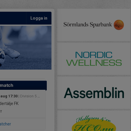
Logga in
 match
 aug 17:30
| Division 5 Herr Södermanland
ertälje FK
r
atcher