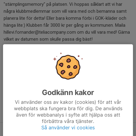
"stämplingsmemory" på platsen. Vi hoppas såklart att vi har
några klubbmedlemmar som vill vara med och bemanna samt
planera lite för detta! Eller bara komma förbi i GOK-kläder och
hänga lite:) Klubben får 3000 kr per gång av kommunen. Maila
hillevi.fornander@teliacompany.com om du vill vara med! Gärna
vilket av datumen som skulle passa dig bäst!
Dela nyhet
Kommentarer
Godkänn kakor
Vi använder oss av kakor (cookies) för att vår
webbplats ska fungera bra för dig. De används
Tidigare nyheter
även för webbanalys i syfte att hjälpa oss att
förbättra våra tjänster.
Så använder vi cookies
Provlöpning av O-ringen 2027
4 jul, 08:59
0