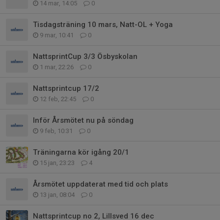
14 mar, 14:05
0
Tisdagsträning 10 mars, Natt-OL + Yoga
9 mar, 10:41
0
NattsprintCup 3/3 Ösbyskolan
1 mar, 22:26
0
Nattsprintcup 17/2
12 feb, 22:45
0
Inför Årsmötet nu på söndag
9 feb, 10:31
0
Träningarna kör igång 20/1
15 jan, 23:23
4
Årsmötet uppdaterat med tid och plats
13 jan, 08:04
0
Nattsprintcup no 2, Lillsved 16 dec