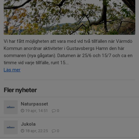
Vi har fått möjligheten att vara med vid två tillfällen när Värmdö
Kommun anordnar aktiviteter i Gustavsbergs Hamn den här
sommaren (nya gågatan). Datumen är 25/6 och 15/7 och ca en
timme vid varje tillfälle, runt 15....
Läs mer
Fler nyheter
Naturpasset
19 apr, 14:51
0
Jukola
18 apr, 22:25
0