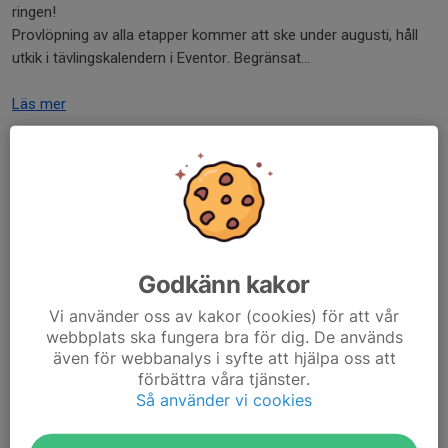
ringen!
Provlöpning av alla etapper kommer att ske under augusti, håll
utkik i tävlingskalendern i Eventor. Begränsat...
Läs mer
GOK i Hamnen torsdag 25 juni
23 jun, 08:41
0 kommentarer
På torsdag kör vi första tillfället i Värmdö Kommuns satsning
"Sommar i Gustavsbergs Hamn" med kort sprintbana, lite
Godkänn kakor
orienteringsmemory och Naturpasset till försäljning. Vi finns på
plats mellan 14-15.30. Kom gärna dit...
Vi använder oss av kakor (cookies) för att vår
Läs mer
webbplats ska fungera bra för dig. De används
även för webbanalys i syfte att hjälpa oss att
förbättra våra tjänster.
Sommar i Gustavsbergs Hamn
Så använder vi cookies
3 jun, 20:43
0 kommentarer