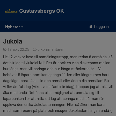
Gustavsbergs OK
Logga in
Nyheter
Jukola
18 apr, 22:25
0 kommentarer
Hej! 2 veckor kvar till anmälningsstopp, men redan 8 anmälda, så
det blir lag till Jukolal Kul! Det är dock en viss diskrepans mellan
hur långt man vill springa och hur långa sträckorna är.... Vi
behöver 5 löpare som kan springa 11 km eller längre, men har i
dagsläget bara 4 st... In och anmäl eller ändra din anmälan! Blir
vi fler än fullt lag (vilket vi de facto är idag), hoppas jag att alla vill
åka med ändå. Det finns alltid möjlighet att anmäla sig till
löparbanken för att hitta ett lag att springa med, så man får
uppleva den unika Jukolastämningen. Eller så åker man bara
med som reserv på plats och insuper Jukolastämningen ändå:-)