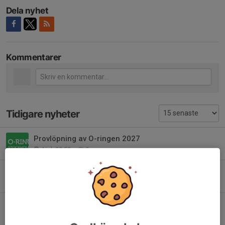
Dela nyhet
Kommentarer
Tidigare nyheter
Provlöpning av O-ringen 2027
4 jul, 08:59
0
GOK i Hamnen torsdag 25 juni
23 jun, 08:41
0
Sommar i Gustavsbergs Hamn
3 jun, 20:43
0