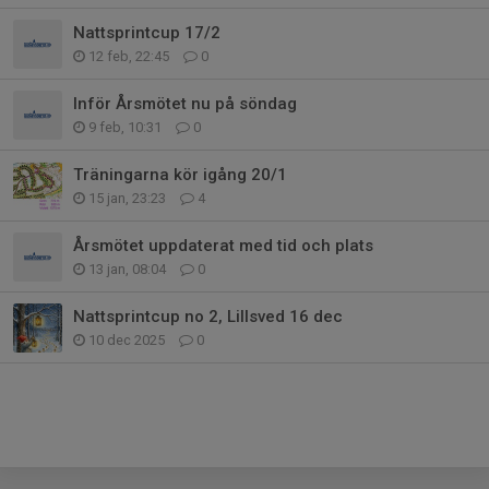
Nattsprintcup 17/2
12 feb, 22:45
0
Inför Årsmötet nu på söndag
9 feb, 10:31
0
Träningarna kör igång 20/1
15 jan, 23:23
4
Årsmötet uppdaterat med tid och plats
13 jan, 08:04
0
Nattsprintcup no 2, Lillsved 16 dec
10 dec 2025
0