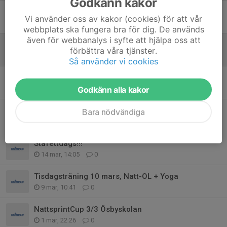
Godkänn kakor
Naturpasset
Vi använder oss av kakor (cookies) för att vår
19 apr, 14:51
0
webbplats ska fungera bra för dig. De används
även för webbanalys i syfte att hjälpa oss att
Jukola
förbättra våra tjänster.
18 apr, 22:25
0
Så använder vi cookies
Tisdagsträningarna drar igång
10 apr, 09:34
0
Godkänn alla kakor
Funktionärer till vår tävling
Bara nödvändiga
19 mar, 11:51
0
Stafettdags!!!
14 mar, 14:05
0
Tisdagsträning 10 mars, Natt-OL + Yoga
9 mar, 10:41
0
NattsprintCup 3/3 Ösbyskolan
1 mar, 22:26
0