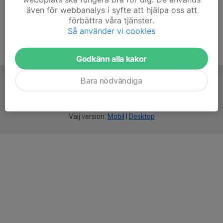
även för webbanalys i syfte att hjälpa oss att
förbättra våra tjänster.
Så använder vi cookies
Godkänn alla kakor
Bara nödvändiga
För
smarta
idrottsföreningar
Välj version:
Mobil
|
Desktop