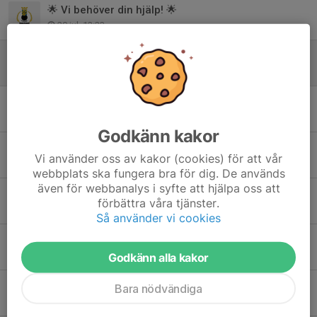
🌟 Vi behöver din hjälp! 🌟
20 jul, 12:23
Årsmöte jaktsektionen 23/2
8 feb, 18:36
Hillerström vann Skinkskyttet
12 dec 2025
Godkänn kakor
Allsvenskt guld till GPSSK
Vi använder oss av kakor (cookies) för att vår
9 okt 2025
webbplats ska fungera bra för dig. De används
även för webbanalys i syfte att hjälpa oss att
Öien starkast på KM i viltmål
förbättra våra tjänster.
19 sep 2025
Så använder vi cookies
Ett guld och två silver vid trap-DM
20 aug 2025
Godkänn alla kakor
ÅRSMÖTE GPSSK JAKTSEKTION
Bara nödvändiga
13 feb 2025