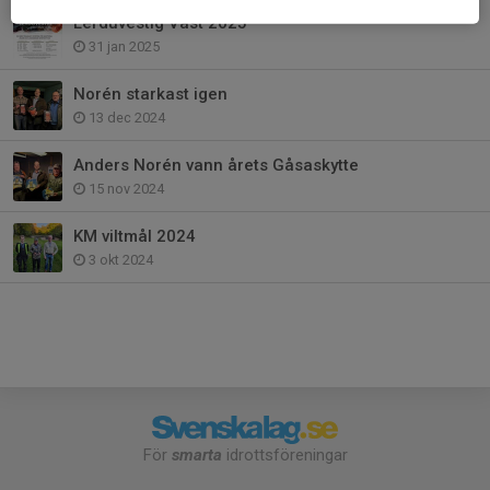
Lerduvestig Väst 2025
31 jan 2025
Norén starkast igen
13 dec 2024
Anders Norén vann årets Gåsaskytte
15 nov 2024
KM viltmål 2024
3 okt 2024
För
smarta
idrottsföreningar