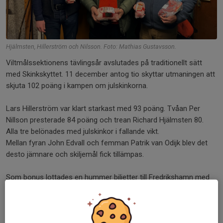
Hjälmsten, Hillerström och Nilsson. Foto: Mathias Gustavsson.
Viltmålssektionens tävlingsår avslutades på traditionellt sätt
med Skinkskyttet. 11 december antog tio skyttar utmaningen att
skjuta 102 poäng i kampen om julskinkorna.
Lars Hillerström var klart starkast med 93 poäng. Tvåan Per
Nillson presterade 84 poäng och trean Richard Hjälmsten 80.
Alla tre belönades med julskinkor i fallande vikt.
Mellan fyran John Edvall och femman Patrik van Odijk blev det
desto jämnare och skiljemål fick tillämpas.
Som bonus lottades en hummer biljetter till Fredrikshamn med
Stena Line ut på startnumren. Det skulle visa sig bli en riktigt bra
dag för alla på pallen då hummern vanns av Per Nilsson och
biljetterna av Richard Hjälmsten.