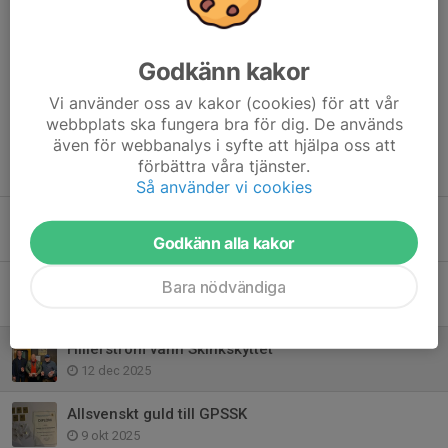
TACK Stena Line o Hans Eriksson för sponsring av prisbordet.
Dela nyhet
Godkänn kakor
Vi använder oss av kakor (cookies) för att vår
webbplats ska fungera bra för dig. De används
även för webbanalys i syfte att hjälpa oss att
förbättra våra tjänster.
Tidigare nyheter
Så använder vi cookies
🌟 Vi behöver din hjälp! 🌟
Godkänn alla kakor
20 jul, 12:23
Årsmöte jaktsektionen 23/2
Bara nödvändiga
8 feb, 18:36
Hillerström vann Skinkskyttet
12 dec 2025
Allsvenskt guld till GPSSK
9 okt 2025