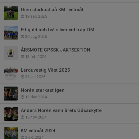
Öien starkast på KM i viltmål
19 sep 2025
Ett guld och två silver vid trap-DM
20 aug 2025
ÅRSMÖTE GPSSK JAKTSEKTION
13 feb 2025
Lerduvestig Väst 2025
31 jan 2025
Norén starkast igen
13 dec 2024
Anders Norén vann årets Gåsaskytte
15 nov 2024
KM viltmål 2024
3 okt 2024