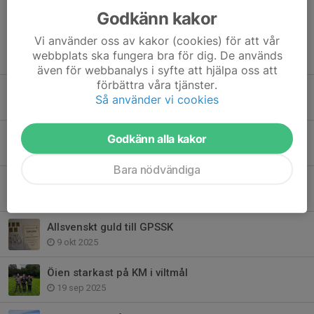
Godkänn kakor
Vi använder oss av kakor (cookies) för att vår
Tidigare nyheter
webbplats ska fungera bra för dig. De används
även för webbanalys i syfte att hjälpa oss att
förbättra våra tjänster.
🌟 Vi behöver din hjälp! 🌟
Så använder vi cookies
20 jul, 12:23
Årsmöte jaktsektionen 23/2
Godkänn alla kakor
8 feb, 18:36
Bara nödvändiga
Hillerström vann Skinkskyttet
12 dec 2025
Allsvenskt guld till GPSSK
9 okt 2025
Öien starkast på KM i viltmål
19 sep 2025