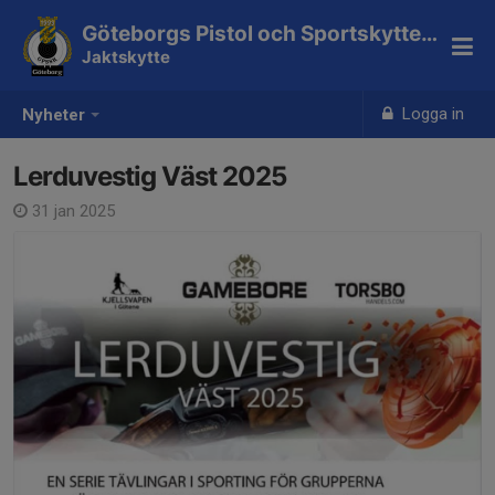
Göteborgs Pistol och Sportskytteklubb
Jaktskytte
Logga in
Nyheter
Lerduvestig Väst 2025
31 jan 2025