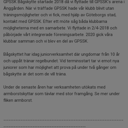
GPSSK Bågskytte startade 2018 då vi flyttade till GPSSK's arena i
Änggården. När vi träffade GPSSK hade vår klubb blivit utan
träningsmöjligheter och vi fick, med hjälp av Göteborgs stad,
kontakt med GPSSK. Efter ett möte såg båda klubbarna
möjligheterna med en samarbete. Vi flyttade in 2/4-2018 och
påbörjade vårt integrerade föreningsarbete. 2020 gick våra
klubbar samman och vi blev en del av GPSSK.
Bågskyttet har idag juniorverksamhet där ungdomar från 10 år
och uppåt tränar regelbundet. Vid terminsstart tar vi emot nya
juniorer som har möjlighet att prova på under två gånger om
bågskytte är det som de vill träna.
Under de senaste åren har verksamheten utökats med
armborstskyttar som tävlar med stor framgång. Se mer under
fliken armborst.
----------------------------------------------------------------------
------------------------------------------------