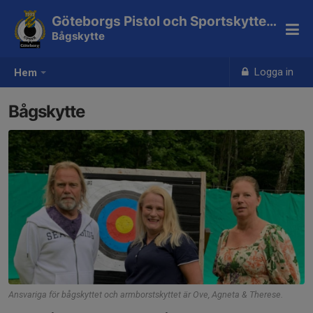
Göteborgs Pistol och Sportskytteklubb
Bågskytte
Logga in
Hem
Bågskytte
Ansvariga för bågskyttet och armborstskyttet är Ove, Agneta & Therese.