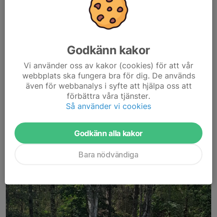
SM-brons i armborstpistol
18 feb 2025
8 februari avgjordes SM i armborstpistol inomhus på Huskvarna
Godkänn kakor
Bågskytteklubb och det blev brons till GPSSK i lag.
Bronslaget bestod av Mikael Högdahl, Holger Bäckelie och Boris
Vi använder oss av kakor (cookies) för att vår
Larsen som lyckades skrapa ihop 1661 poäng....
webbplats ska fungera bra för dig. De används
Läs mer
även för webbanalys i syfte att hjälpa oss att
förbättra våra tjänster.
Så använder vi cookies
KM utomhus 2024
Godkänn alla kakor
22 sep 2024
Bara nödvändiga