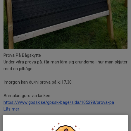
Prova På Bågskytte
Under våra prova på, får man lära sig grunderna i hur man skjuter
med en pilbåge.
Imorgon kan du/ni prova på kl.17.30.
Anmälan görs via länken:
https://www.gpssk.se/gpssk-bage/sida/105298/prova-pa
Läs mer
Armborstskytte