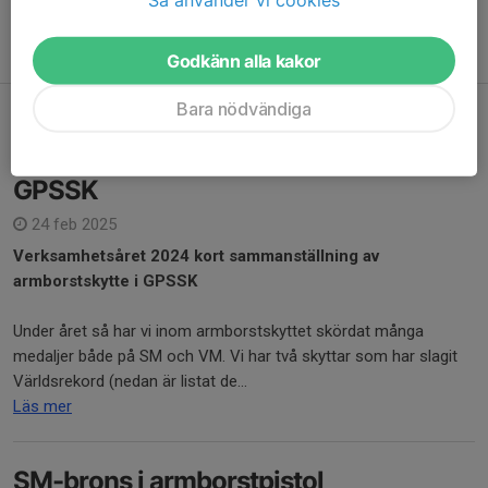
ersättas förutsatt att det medeltida armborstets övergripande
utseende är representativt för perioden.
Godkänn alla kakor
Bara nödvändiga
Verksamhetsåret 2024 kort
sammanställning av armborstskytte i
GPSSK
24 feb 2025
Verksamhetsåret 2024 kort sammanställning av
armborstskytte i GPSSK
Under året så har vi inom armborstskyttet skördat många
medaljer både på SM och VM. Vi har två skyttar som har slagit
Världsrekord (nedan är listat de...
Läs mer
SM-brons i armborstpistol