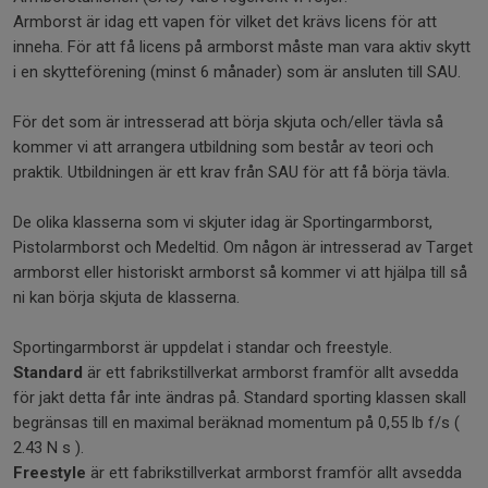
Armborst är idag ett vapen för vilket det krävs licens för att
inneha. För att få licens på armborst måste man vara aktiv skytt
i en skytteförening (minst 6 månader) som är ansluten till SAU.
För det som är intresserad att börja skjuta och/eller tävla så
kommer vi att arrangera utbildning som består av teori och
praktik. Utbildningen är ett krav från SAU för att få börja tävla.
De olika klasserna som vi skjuter idag är Sportingarmborst,
Pistolarmborst och Medeltid. Om någon är intresserad av Target
armborst eller historiskt armborst så kommer vi att hjälpa till så
ni kan börja skjuta de klasserna.
Sportingarmborst är uppdelat i standar och freestyle.
Standard
är ett fabrikstillverkat armborst framför allt avsedda
för jakt detta får inte ändras på. Standard sporting klassen skall
begränsas till en maximal beräknad momentum på 0,55 lb f/s (
2.43 N s ).
Freestyle
är ett fabrikstillverkat armborst framför allt avsedda