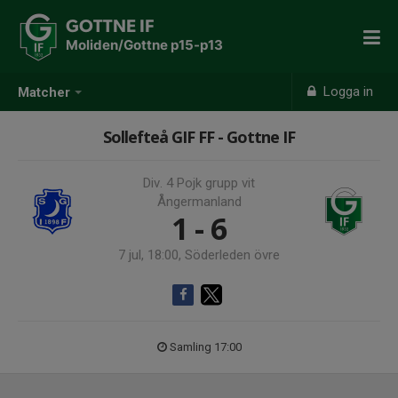
GOTTNE IF
Moliden/Gottne p15-p13
Logga in
Matcher
Sollefteå GIF FF - Gottne IF
Div. 4 Pojk grupp vit
Ångermanland
1 - 6
7 jul, 18:00, Söderleden övre
Samling 17:00