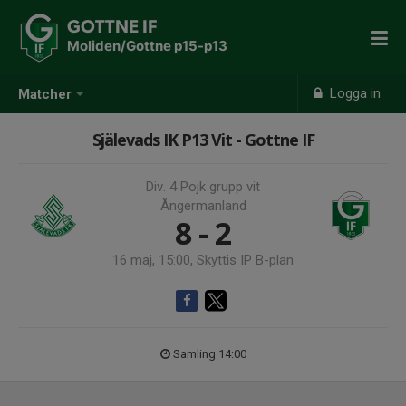
GOTTNE IF
Moliden/Gottne p15-p13
Logga in
Matcher
Själevads IK P13 Vit - Gottne IF
Div. 4 Pojk grupp vit
Ångermanland
8 - 2
16 maj, 15:00, Skyttis IP B-plan
Samling 14:00