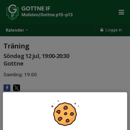
GOTTNE IF
Moliden/Gottne p15-p13
Logga in
Kalender
Träning
Söndag 12 jul, 19:00-20:30
Gottne
Samling: 19:00