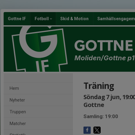
Gottne IF
Fotboll
Skid & Motion
Samhällsengagem
GOTTNE 
Moliden/Gottne p
Träning
Hem
Söndag 7 jun, 19:00
Nyheter
Gottne
Truppen
Samling: 19:00
Matcher