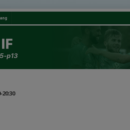
ang
IF
15-p13
-20:30