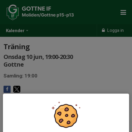
GOTTNE IF
Moliden/Gottne p15-p13
Logga in
Kalender
Träning
Onsdag 10 jun, 19:00-20:30
Gottne
Samling: 19:00