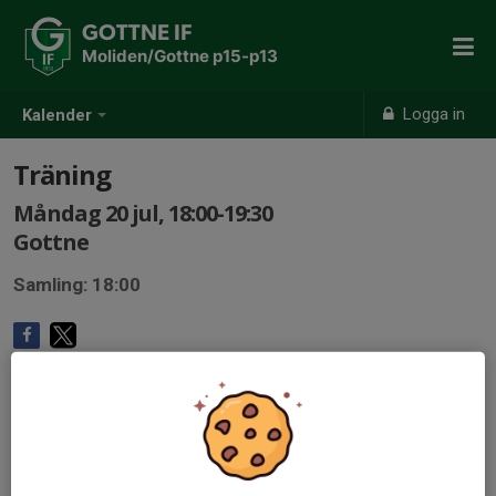
GOTTNE IF
Moliden/Gottne p15-p13
Logga in
Kalender
Träning
Måndag 20 jul, 18:00-19:30
Gottne
Samling: 18:00