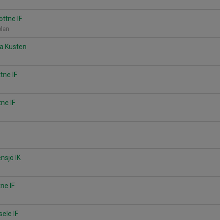
ottne IF
plan
ga Kusten
tne IF
tne IF
ensjö IK
ne IF
sele IF