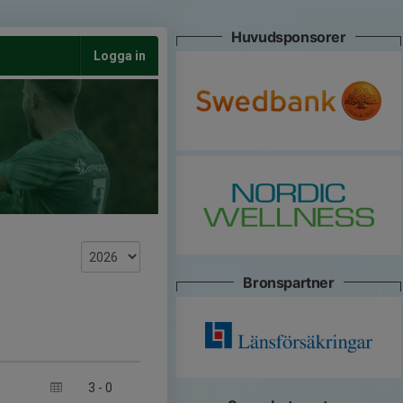
Huvudsponsorer
Logga in
Bronspartner
3
-
0