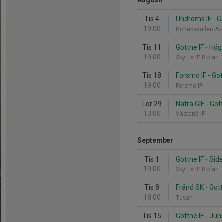
Augusti
Tis 4
Undroms IF - G
19:00
Bohedsvallen A-
Tis 11
Gottne IF - Hö
19:00
Skyttis IP B-plan
Tis 18
Forsmo IF - Got
19:00
Forsmo IP
Lör 29
Nätra GIF - Got
13:00
Västanå IP
September
Tis 1
Gottne IF - Sid
19:00
Skyttis IP B-plan
Tis 8
Frånö SK - Gott
18:00
Tuvan
Tis 15
Gottne IF - Jun