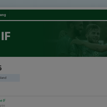
ang
IF
6
nland
e IF
tgräs