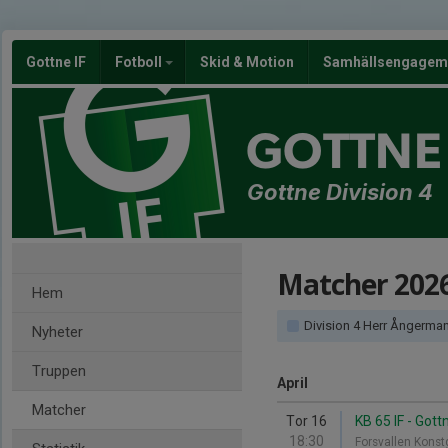
Gottne IF
Fotboll
Skid & Motion
Samhällsengagem
GOTTNE 
Gottne Division 4
Matcher 202
Hem
Division 4 Herr Ångerma
Nyheter
Truppen
April
Matcher
Tor 16
KB 65 IF - Gottn
18:30
Forsvallen Kons