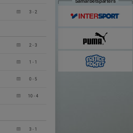
Samarbetsparters
3
-
2
2
-
3
1
-
1
0
-
5
10
-
4
3
-
1