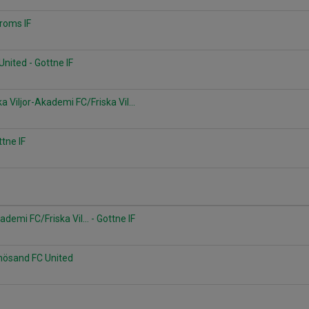
droms IF
nited - Gottne IF
ka Viljor-Akademi FC/Friska Vil...
ttne IF
ademi FC/Friska Vil... - Gottne IF
rnösand FC United