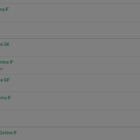
na IF
nö SK
ottne IF
räs
ra GIF
smo IF
Gottne IF