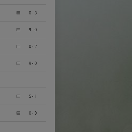
0
-
3
9
-
0
0
-
2
9
-
0
5
-
1
0
-
8