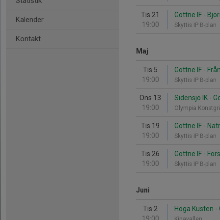
Statistik
Tis 21
Gottne IF - Björ
Kalender
19:00
Skyttis IP B-plan
Kontakt
Maj
Tis 5
Gottne IF - Frå
19:00
Skyttis IP B-plan
Ons 13
Sidensjö IK - G
19:00
Olympia Konstg
Tis 19
Gottne IF - Nät
19:00
Skyttis IP B-plan
Tis 26
Gottne IF - For
19:00
Skyttis IP B-plan
Juni
Tis 2
Höga Kusten - 
19:00
Kinavallen