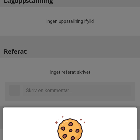
Laguppställning
Ingen uppställning ifylld
Referat
Inget referat skrivet
Tabell
Division 4 Herr