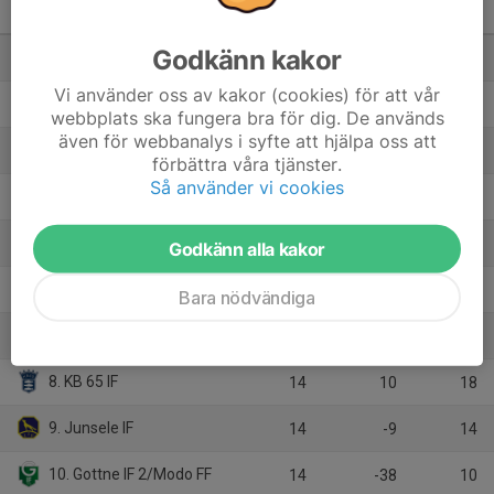
Ångermanland
M
+/-
P
Godkänn kakor
1. Friska Viljor-Akademi FC/Friska Viljor FC 2
14
46
39
Vi använder oss av kakor (cookies) för att vår
2. Härnösand FC United
13
66
34
webbplats ska fungera bra för dig. De används
även för webbanalys i syfte att hjälpa oss att
3. Höga Kusten
13
32
31
förbättra våra tjänster.
Så använder vi cookies
4. Frånö SK
14
-1
24
5. Undroms IF
14
7
23
Godkänn alla kakor
6. Björna IF
13
6
21
Bara nödvändiga
7. Nätra GIF
14
-12
19
8. KB 65 IF
14
10
18
9. Junsele IF
14
-9
14
10. Gottne IF 2/Modo FF
14
-38
10