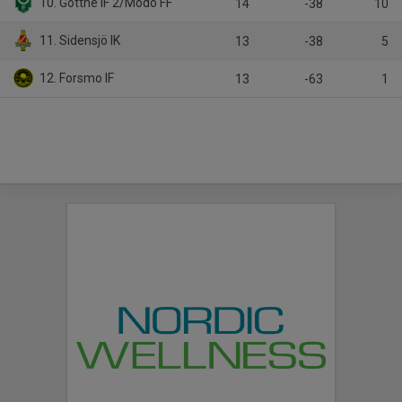
10. Gottne IF 2/Modo FF
14
-38
10
11. Sidensjö IK
13
-38
5
12. Forsmo IF
13
-63
1