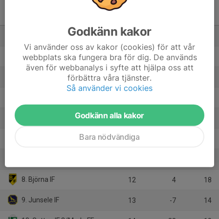
Division 4 Herr
Ångermanland
M
+/-
P
Godkänn kakor
1. Friska Viljor-Akademi FC/Friska Viljor FC 2
14
46
39
Vi använder oss av kakor (cookies) för att vår
webbplats ska fungera bra för dig. De används
2. Härnösand FC United
12
61
31
även för webbanalys i syfte att hjälpa oss att
förbättra våra tjänster.
3. Höga Kusten
12
26
28
Så använder vi cookies
4. Frånö SK
14
-1
24
Godkänn alla kakor
5. Undroms IF
14
7
23
Bara nödvändiga
6. Nätra GIF
13
-7
19
7. KB 65 IF
14
10
18
8. Björna IF
12
4
18
9. Junsele IF
13
-7
14