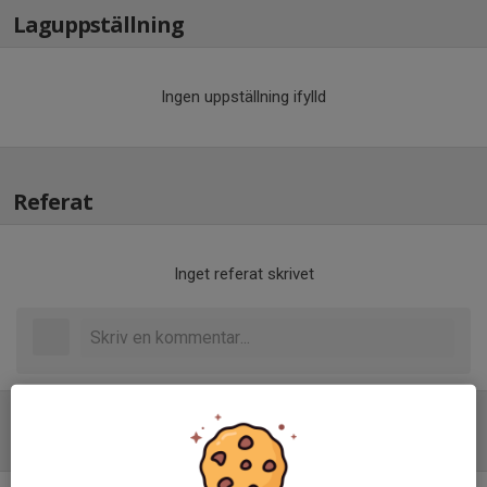
Laguppställning
Ingen uppställning ifylld
Referat
Inget referat skrivet
Tabell