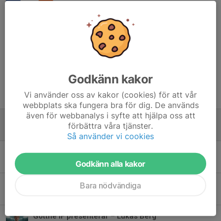
Kommentarer
Godkänn kakor
Tidigare nyheter
Vi använder oss av kakor (cookies) för att vår
webbplats ska fungera bra för dig. De används
även för webbanalys i syfte att hjälpa oss att
Tankar inför IFK Östersund
förbättra våra tjänster.
12 maj, 15:50
0
Så använder vi cookies
“Vi ska vara jobbiga att möta” – Falck inför premiären
Godkänn alla kakor
6 apr, 21:18
0
Alexander Ahlgren klar för Gottne IF
Bara nödvändiga
2 apr, 12:51
0
Gottne IF presenterar – Lukas Berg