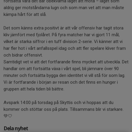
fortsätta vara det där obekväma laget att möta – laget som
aldrig ger motståndarna lugn och som man vet att man måste
kämpa hårt för att slå.
Det som känns extra positivt är att vår offensiv har tagit stora
kliv jämfört med fjolåret. På fyra matcher har vi gjort 11 mål,
vilket är starka siffror i en tuff division 2-serie. Vi känner att vi
har fler hot i vårt anfallsspel idag och att fler spelare kliver fram
och bidrar offensivt.
Samtidigt vet vi att det fortfarande finns mycket att utveckla. Det
handlar om att fortsätta växa i vårt spel, bli jämnare över 90
minuter och fortsätta bygga den identitet vi vill stå för som lag.
Vi är fortfarande i början av resan och det finns en hunger i
gruppen att hela tiden bli bättre.
Avspark 14:00 på torsdag på Skyttis och vi hoppas att du
kommer och stöttar oss på plats. Tillsammans blir vi starkare.
💚🤍
Dela nyhet