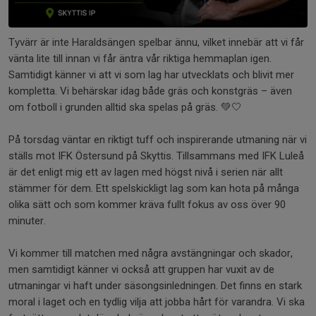
Tyvärr är inte Haraldsängen spelbar ännu, vilket innebär att vi får
vänta lite till innan vi får äntra vår riktiga hemmaplan igen.
Samtidigt känner vi att vi som lag har utvecklats och blivit mer
kompletta. Vi behärskar idag både gräs och konstgräs – även
om fotboll i grunden alltid ska spelas på gräs. 💚🤍
På torsdag väntar en riktigt tuff och inspirerande utmaning när vi
ställs mot IFK Östersund på Skyttis. Tillsammans med IFK Luleå
är det enligt mig ett av lagen med högst nivå i serien när allt
stämmer för dem. Ett spelskickligt lag som kan hota på många
olika sätt och som kommer kräva fullt fokus av oss över 90
minuter.
Vi kommer till matchen med några avstängningar och skador,
men samtidigt känner vi också att gruppen har vuxit av de
utmaningar vi haft under säsongsinledningen. Det finns en stark
moral i laget och en tydlig vilja att jobba hårt för varandra. Vi ska