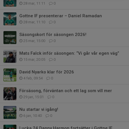
28 mar, 11:11
0
Gottne IF presenterar – Daniel Ramadan
28 mar, 11:10
0
Säsongskort för säsongen 2026!
25 mar, 15:00
0
Mats Falck inför säsongen: “Vi går vår egen väg”
15 mar, 20:05
0
David Nyarko klar för 2026
4 feb, 09:54
0
Försäsong, förväntan och ett lag som vill mer
29 jan, 15:01
0
Nu startar vi igång!
6 jan, 10:40
0
Lucka 24 Danny Harmon fortsätter i Gottne IF