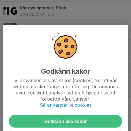
Vår nya sponsor, Stiga!
6 aug, 22:50
2
Spontan sommarträning
17 jun, 23:22
0
Bilder från avslutning och prisutdelning KM.
20 maj, 16:38
1
Inställd träning torsdag 14/5
Godkänn kakor
13 maj, 21:50
0
Vi använder oss av kakor (cookies) för att vår
Avslutning 19e maj
webbplats ska fungera bra för dig. De används
30 apr, 15:11
0
även för webbanalys i syfte att hjälpa oss att
förbättra våra tjänster.
Info om träningarna
Så använder vi cookies
27 apr, 09:59
2
Godkänn alla kakor
Resultat klubbmästerskapet 2026
19 apr, 17:42
1