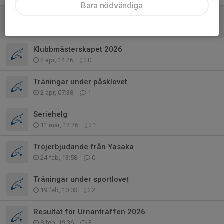
Bara nödvändiga
Starttider för KM
17 apr, 14:05
0
Klubbmästerskapet 2026
2 apr, 14:26
0
Träningar under påsklovet
2 apr, 07:38
1
Seriehelg
11 mar, 12:26
1
Tröjerbjudande från Yasaka
24 feb, 13:58
0
Träningar under sportlovet
19 feb, 10:03
2
Resultat för Urnanträffen 2026
8 feb, 19:36
3