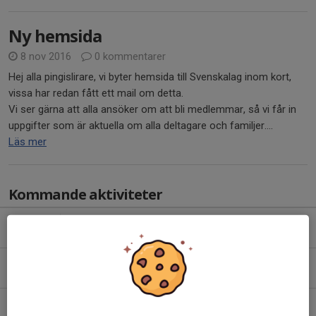
Ny hemsida
8 nov 2016
0 kommentarer
Hej alla pingislirare, vi byter hemsida till Svenskalag inom kort,
vissa har redan fått ett mail om detta.
Vi ser gärna att alla ansöker om att bli medlemmar, så vi får in
uppgifter som är aktuella om alla deltagare och familjer....
Läs mer
Kommande aktiviteter
Mån 17/8
Röd Grupp 1
19:00-20:00
Staffanskolan
Mån 17/8
Röd Grupp 2
20:00-21:00
Staffanskolan
Tor 20/8
Röd Grupp 1