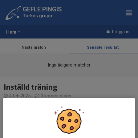
GEFLE PINGIS
Turkos grupp
Logga in
Hem
Nästa match
Senaste resultat
Inga tidigare matcher
Inställd träning
4 feb 2025
0 kommentarer
Vi måste tyvärr ställa in torsdagens träning 16-17 den 6/2.
Läs mer