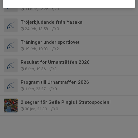
Seriehelg
11 mar, 12:26
1
Tröjerbjudande från Yasaka
24 feb, 13:58
0
Träningar under sportlovet
19 feb, 10:03
2
Resultat för Urnanträffen 2026
8 feb, 19:36
3
Program till Urnanträffen 2026
1 feb, 23:27
0
2 segrar för Gefle Pingis i Stratospoolen!
30 jan, 21:39
0