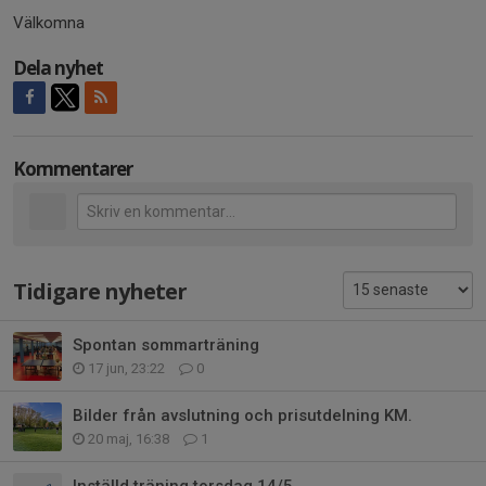
Välkomna
Dela nyhet
Kommentarer
Tidigare nyheter
Spontan sommarträning
17 jun, 23:22
0
Bilder från avslutning och prisutdelning KM.
20 maj, 16:38
1
Inställd träning torsdag 14/5