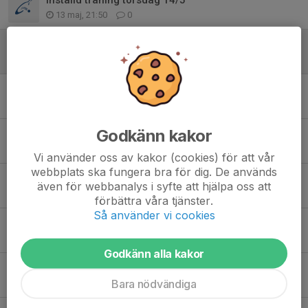
13 maj, 21:50
0
Avslutning 19e maj
30 apr, 15:11
0
Info om träningarna
27 apr, 09:59
2
Godkänn kakor
Resultat klubbmästerskapet 2026
19 apr, 17:42
1
Vi använder oss av kakor (cookies) för att vår
webbplats ska fungera bra för dig. De används
Starttider för KM
även för webbanalys i syfte att hjälpa oss att
17 apr, 14:05
0
förbättra våra tjänster.
Så använder vi cookies
Klubbmästerskapet 2026
2 apr, 14:26
0
Godkänn alla kakor
Träningar under påsklovet
Bara nödvändiga
2 apr, 07:38
1