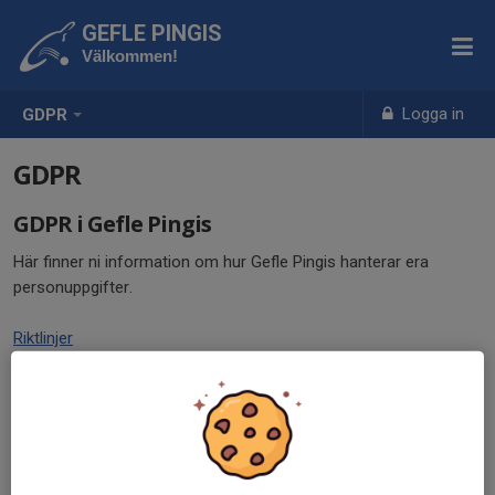
GEFLE PINGIS
Välkommen!
Logga in
GDPR
GDPR
GDPR i Gefle Pingis
Här finner ni information om hur Gefle Pingis hanterar era
personuppgifter.
Riktlinjer
Integritetspolicy
Formulär för utdrag