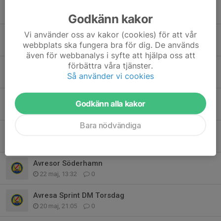
Herrlagen till Jukola + reseinformation
7 jun, 20:26
3
Godkänn kakor
Vi använder oss av kakor (cookies) för att vår
Lagen till Venla/Jukola
webbplats ska fungera bra för dig. De används
3 jun, 21:59
0
även för webbanalys i syfte att hjälpa oss att
förbättra våra tjänster.
Laget till Stafettligan i Alfta
Så använder vi cookies
2 jun, 22:45
0
Stafetträning 2 Juni
Godkänn alla kakor
28 maj, 10:24
0
Bara nödvändiga
Träning för alla Tisdag 26/5
25 maj, 11:19
0
Avresor Söderhamn
22 maj, 13:32
0
Avresa Sprint DM Torsdag
20 maj, 21:05
0