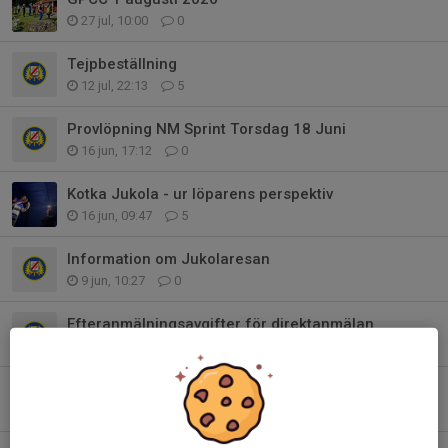
27 jul, 10:00
0
Tejpbeställning
12 jul, 22:13
5
Provlöpning NM Sprint Torsdag 18 Juni
16 jun, 17:12
0
Kotka Jukola - ur löparens perspektiv
16 jun, 09:47
5
Information om Jukolaresan
9 jun, 10:27
0
Efteranmälningsavgifter för direktanmälan
9 jun, 09:55
3
Norrlandsmästerskap 7-9 augusti
8 jun, 13:30
0