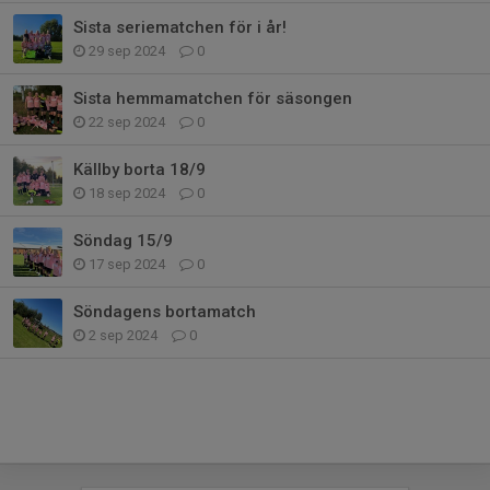
Sista seriematchen för i år!
29 sep 2024
0
Sista hemmamatchen för säsongen
22 sep 2024
0
Källby borta 18/9
18 sep 2024
0
Söndag 15/9
17 sep 2024
0
Söndagens bortamatch
2 sep 2024
0