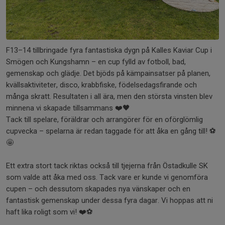
F13–14 tillbringade fyra fantastiska dygn på Kalles Kaviar Cup i
Smögen och Kungshamn – en cup fylld av fotboll, bad,
gemenskap och glädje. Det bjöds på kämpainsatser på planen,
kvällsaktiviteter, disco, krabbfiske, födelsedagsfirande och
många skratt. Resultaten i all ära, men den största vinsten blev
minnena vi skapade tillsammans ❤️🖤
Tack till spelare, föräldrar och arrangörer för en oförglömlig
cupvecka – spelarna är redan taggade för att åka en gång till! ⚽️
🤩
Ett extra stort tack riktas också till tjejerna från Östadkulle SK
som valde att åka med oss. Tack vare er kunde vi genomföra
cupen – och dessutom skapades nya vänskaper och en
fantastisk gemenskap under dessa fyra dagar. Vi hoppas att ni
haft lika roligt som vi! ❤️⚽️